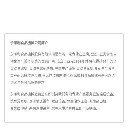
永順利食品機械公司简介
永順利食品機械股份有限公司是台湾一家专业在豆腐, 豆奶, 豆类食品自
动化生产设备制造的优良厂商. 成立于西元1989年并拥有超过34年的全
自动豆腐机, 自动豆腐制造机, 豆腐生产设备,自动豆花机,豆花生产设备,
黄豆研磨脱渣煮浆机,豆腐包装机制造经验,永順利食品機械总是可以达
到客户各种品质的要求.
永順利食品機械邀请您立即浏览我们各项专业产品服务
豆渣输送设备
,
洗豆浸豆机
,
豆渣输送设备
,
煮浆设备
,
豆腐治水压台
,
充填封口机
,
豆奶缓冲桶
,
杀菌冷却设备
,
磨豆米脱渣机
并
立即与我联络
.