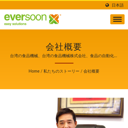
日本語
会社概要
台湾の食品機械、台湾の食品機械株式会社、食品の自動化設
備、食品設備、食品機械、食品機械会社、食品機械設備、食
品機械製造業者、食品生産ライン、永順利, 永順利食品機械
Home
/
私たちのストーリー
/
会社概要
股份有限公司, 永順利食品機械, 永順利食品, 工業豆腐製造, 全
自動豆腐機, 自動豆腐製造機, 豆腐厂, 豆腐工厂, 豆腐工廠, 豆
腐製造工場、豆腐製造設備、豆腐製造ライン、豆腐製造ライ
ン価格、豆腐機、豆腐製作、豆腐製作設備、豆腐製造、豆腐
製造工場、豆腐製造機, 豆腐工場、豆腐機、豆腐機の販売、
豆腐機械、豆腐機の製造業者、豆腐機の価格、豆腐製造機、
豆腐製造設備、豆乳と豆腐の製造機、木綿豆腐工場, 商用豆
腐機、商業用豆腐機、大豆食品設備、野菜豆腐機器設備、工