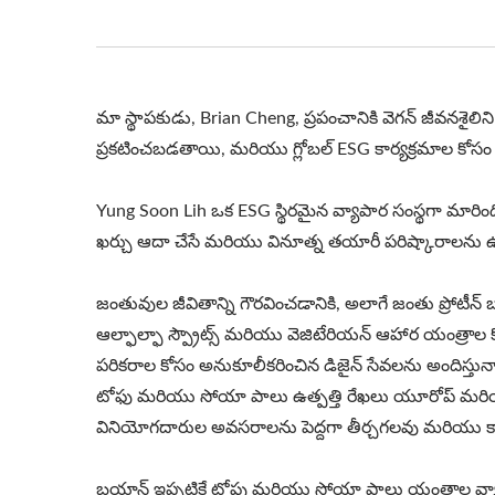
మా స్థాపకుడు, Brian Cheng, ప్రపంచానికి వెగన్ జీవనశైలి
ప్రకటించబడతాయి, మరియు గ్లోబల్ ESG కార్యక్రమాల కోసం
Yung Soon Lih ఒక ESG స్థిరమైన వ్యాపార సంస్థగా మారిం
ఖర్చు ఆదా చేసే మరియు వినూత్న తయారీ పరిష్కారాలను 
జంతువుల జీవితాన్ని గౌరవించడానికి, అలాగే జంతు ప్రోటీన
ఆల్ఫాల్ఫా స్ప్రౌట్స్ మరియు వెజిటేరియన్ ఆహార యంత్రాల 
పరికరాల కోసం అనుకూలీకరించిన డిజైన్ సేవలను అందిస్
టోఫు మరియు సోయా పాలు ఉత్పత్తి రేఖలు యూరోప్ మరియు య
వినియోగదారుల అవసరాలను పెద్దగా తీర్చగలవు మరియు కార
బ్రయాన్ ఇప్పటికే టోఫు మరియు సోయా పాలు యంత్రాల వ్యా