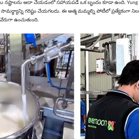
ు నష్టాలను ఆదా చేయడంలో సహాయపడే ఒక బృందం కూడా ఉంది. Yung Soon Li
మర్థ్యాన్ని గరిష్టం చేయగలదు. ఈ ఆత్మ మమ్మల్ని పోటీలో ప్రత్యేకంగా ని
ి వేరుగా ఉంచుతుంది.