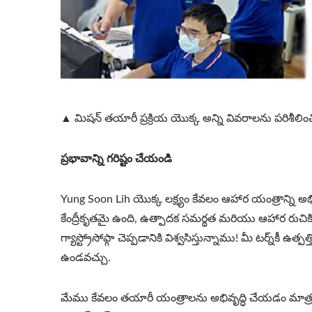
▲ మిషన్ తయారీ ప్రక్రియ యొక్క అన్ని వివరాలను పరిశీలించి న
ప్రభావాన్ని గరిష్టం చేయండి
Yung Soon Lih యొక్క లక్ష్యం కేవలం ఆహార యంత్రాన్ని 
కేంద్రీకృతమై ఉంది, ఉత్పాదక సమర్థత మరియు ఆహార రుచ
గ్యాస్ట్రోసోఫ్గా చెప్పడానికి విశ్వసిస్తున్నాము! మీ టర్న్‌కీ
ఉండవచ్చు.
మేము కేవలం తయారీ యంత్రాలను అభివృద్ధి చేయడం మాత్రమే కా