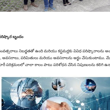
పరిష్కార బృందం
ంవత్సరాలు నిబద్ధతతో ఉంది మరియు కస్టమర్లకు వివిధ పరిష్కారాలను అంది
ళ్లు, అవసరాలు, పరిమితులు మరియు అవసరాలను అర్థం చేసుకుంటాము. 
 పరిశ్రమలలో చాలా కాలం పాటు పరిశోధన చేసిన నిపుణులను కలిగి ఉన