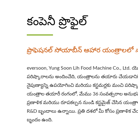
సోయా పాలు ఉత్పత్తి, సోయా పానీయాల యంత్రం, 
కంపెనీ ప్రొఫైల్
సోయా పాలు మరియు టోఫు తయారీ యంత్రం, సోయా పాల
పాలు యంత్రం వాణిజ్యం, తైవాన్‌లో తయారైన సోయా
తయారీ యంత్రం, సోయా పాలు తయారీదారులు, సోయా పాలు
యంత్రం ధర, సోయా బీన్స్ ప్రాసెసింగ్ యంత్రం, సో
ప్రొఫెషనల్ సోయాబీన్ ఆహార యంత్రాలల
మరియు టోఫు యంత్రాల నాయకుడు. ఆహార భద్రత యొక్క ర
కస్టమర్లతో పంచుకుంటాము. మీ వ్యాప
eversoon, Yung Soon Lih Food Machine Co., Ltd. యొక్క బ
పరిష్కారాలను అందించేది, యంత్రాలను తయారు చేయడాని
నైపుణ్యాన్ని ఉపయోగించి మరియు కస్టమర్లకు మంచి పరిష్కా
యంత్రాల తయారీ రంగంలో, మేము 36 సంవత్సరాల అనుభవం
ప్రణాళిక మరియు రూపకల్పన నుండి కస్టమైజ్ చేసిన యంత
R&D బృందాలు ఉన్నాయి. ప్రతి దశలో మీ కోసం ప్రణాళిక చే
బృందం ఉంది.