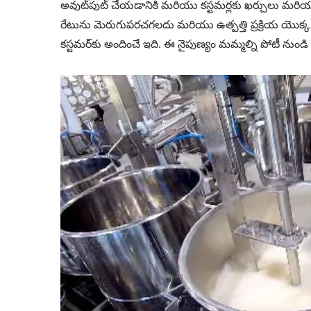
అవుట్‌పుట్ చేయడానికి మరియు కస్టమర్లకు ఖర్చులు మరియ
రేటును మెరుగుపరచగలదు మరియు ఉత్పత్తి ప్రక్రియ యొక్క సా
కస్టమర్‌కు అందించే ఇది. ఈ నైపుణ్యం మమ్మల్ని పోటీ నుండ