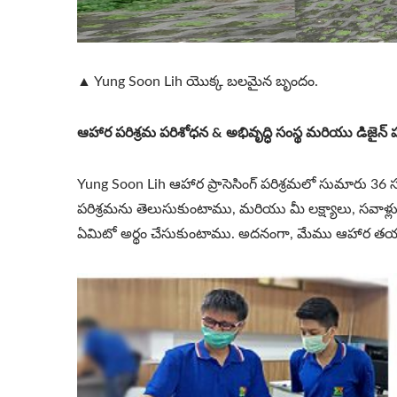
▲ Yung Soon Lih యొక్క బలమైన బృందం.
ఆహార పరిశ్రమ పరిశోధన & అభివృద్ధి సంస్థ మరియు డిజైన్ 
Yung Soon Lih ఆహార ప్రాసెసింగ్ పరిశ్రమలో సుమారు 36 స
పరిశ్రమను తెలుసుకుంటాము, మరియు మీ లక్ష్యాలు, సవా
ఏమిటో అర్థం చేసుకుంటాము. అదనంగా, మేము ఆహార తయారీ