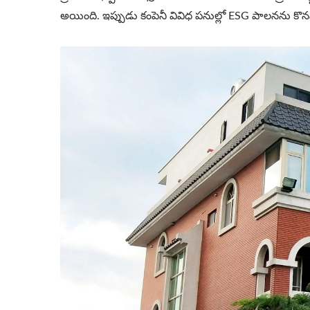
అయింది. ఇప్పుడు కంపెనీ వివిధ పనుల్లో ESG పాలనను కొన