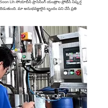
h సోయాబీన్ ప్రాసెసింగ్ యంత్రాల ప్రోటీన్ నిష్కర్ష
లబెడుతుంది. మా అనుభవజ్ఞులైన బృందం పని చేసే ప్రతి