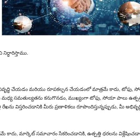
ిర్ధారిస్తాము.
అభివృద్ధి చేయడం మరియు రూపకల్పన చేయడంలో మాత్రమే కాదు, టోఫు, సోయా
ికి మధ్య సమతుల్యతను కనుగొనడం, ముఖ్యంగా టోఫు, సోయా పాలు ఉత్పత
 ఉత్పత్తి రేఖను విస్తరించడానికి మీరు ప్రణాళికలు రూపొందిస్తున్నప్పుడు, మీ అభ
దు, మార్కెట్ సమాచారం సేకరించడానికి, ఉత్పత్తి ధరలను విశ్లేషించడానికి