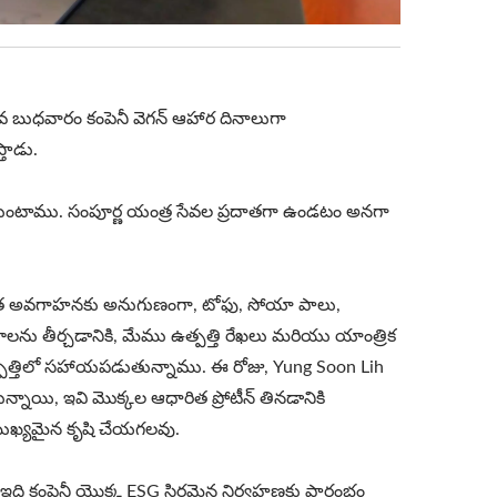
ుగవ బుధవారం కంపెనీ వెగన్ ఆహార దినాలుగా
తాడు.
ంచుకుంటాము. సంపూర్ణ యంత్ర సేవల ప్రదాతగా ఉండటం అనగా
ప్రస్తుత అవగాహనకు అనుగుణంగా, టోఫు, సోయా పాలు,
రాలను తీర్చడానికి, మేము ఉత్పత్తి రేఖలు మరియు యాంత్రిక
్పత్తిలో సహాయపడుతున్నాము. ఈ రోజు, Yung Soon Lih
ాయి, ఇవి మొక్కల ఆధారిత ప్రోటీన్ తినడానికి
 ముఖ్యమైన కృషి చేయగలవు.
ి కంపెనీ యొక్క ESG స్థిరమైన నిర్వహణకు ప్రారంభం