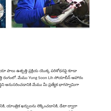
 పాలు ఉత్పత్తి ప్రక్రియ యొక్క పరిశోధనపై కూడా
్తి రంగంలో. మేము Yung Soon Lih సోయాబీన్ ఆహారం
ివృద్ధిని అనుసరించడానికి మేము మీ ప్రత్యేక భాగస్వామిగా
, యాంత్రిక ఖర్చులను లెక్కించడానికి, డేటా ద్వారా