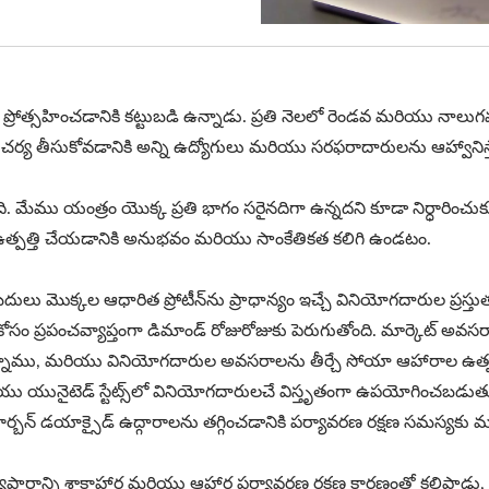
ని ప్రోత్సహించడానికి కట్టుబడి ఉన్నాడు. ప్రతి నెలలో రెండవ మరియు నాల
 చర్య తీసుకోవడానికి అన్ని ఉద్యోగులు మరియు సరఫరాదారులను ఆహ్వానిస్
ది. మేము యంత్రం యొక్క ప్రతి భాగం సరైనదిగా ఉన్నదని కూడా నిర్ధారి
ఉత్పత్తి చేయడానికి అనుభవం మరియు సాంకేతికత కలిగి ఉండటం.
్ బదులు మొక్కల ఆధారిత ప్రోటీన్‌ను ప్రాధాన్యం ఇచ్చే వినియోగదారుల 
కోసం ప్రపంచవ్యాప్తంగా డిమాండ్ రోజురోజుకు పెరుగుతోంది. మార్కెట్ అవస
తున్నాము, మరియు వినియోగదారుల అవసరాలను తీర్చే సోయా ఆహారాల ఉత
ునైటెడ్ స్టేట్స్‌లో వినియోగదారులచే విస్తృతంగా ఉపయోగించబడుతున్న
్బన్ డయాక్సైడ్ ఉద్గారాలను తగ్గించడానికి పర్యావరణ రక్షణ సమస్యకు
పారాన్ని శాకాహార మరియు ఆహార పర్యావరణ రక్షణ కారణంతో కలిపాడు, ఇద