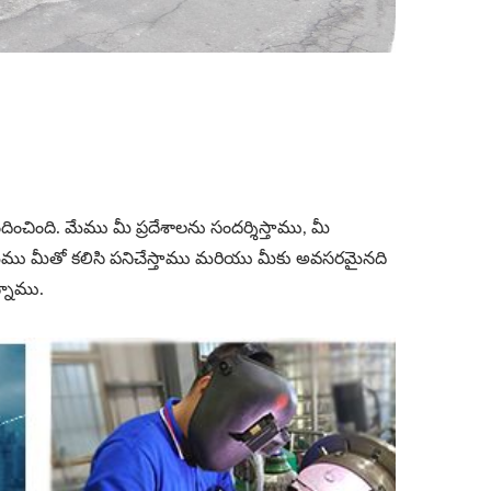
ంచింది. మేము మీ ప్రదేశాలను సందర్శిస్తాము, మీ
మేము మీతో కలిసి పనిచేస్తాము మరియు మీకు అవసరమైనది
్నాము.