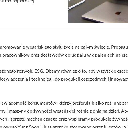
ok ma najbardziej
 promowanie wegańskiego stylu życia na całym świecie. Propaguj
ch pracowników oraz dostawców do udziału w działaniach na rze
ważonego rozwoju ESG. Dbamy również o to, aby wszystkie czę
świadczenia i technologii do produkcji oszczędnych i innowac
ca świadomość konsumentów, którzy preferują białko roślinne za
rny i maszyny do żywności wegańskiej rośnie z dnia na dzień. A
jnych i sprzętu mechanicznego oraz wspieramy produkcję żywno
 sojowego Yung Soon Lih są szeroko stosowane przez klientów w