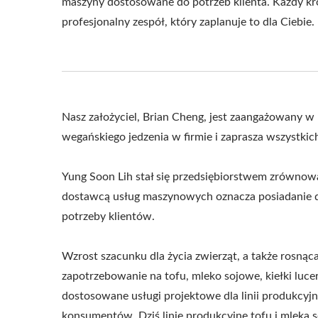
maszyny dostosowane do potrzeb klienta. Każdy kr
profesjonalny zespół, który zaplanuje to dla Ciebie.
Nasz założyciel, Brian Cheng, jest zaangażowany w
wegańskiego jedzenia w firmie i zaprasza wszystki
Yung Soon Lih stał się przedsiębiorstwem zrówno
dostawcą usług maszynowych oznacza posiadanie do
potrzeby klientów.
Wzrost szacunku dla życia zwierząt, a także rosną
zapotrzebowanie na tofu, mleko sojowe, kiełki luce
dostosowane usługi projektowe dla linii produkcy
konsumentów. Dziś linie produkcyjne tofu i mleka