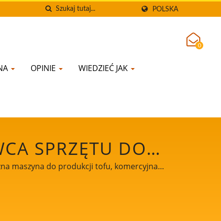
POLSKA
0
YNA
OPINIE
WIEDZIEĆ JAK
WCA SPRZĘTU DO
ANIE | YUNG SOON
zna maszyna do produkcji tofu, komercyjna
rzęt do żywności sojowej, maszyna do mięsa
TD.
u, maszyna do tofu na sprzedaż, producent
 maszyna do produkcji tofu, produkcja tofu,