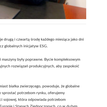
e drugą i czwartą środę każdego miesiąca jako dni
cz globalnych inicjatyw ESG.
ści maszyny były poprawne. Bycie kompleksowym
yjnych rozwiązań produkcyjnych, aby zaspokoić
miast białka zwierzęcego, powoduje, że globalne
by sprostać potrzebom rynku, oferujemy
ści sojowej, która odpowiada potrzebom
 Europie i Stanach Zjednoczonych, co w dużym