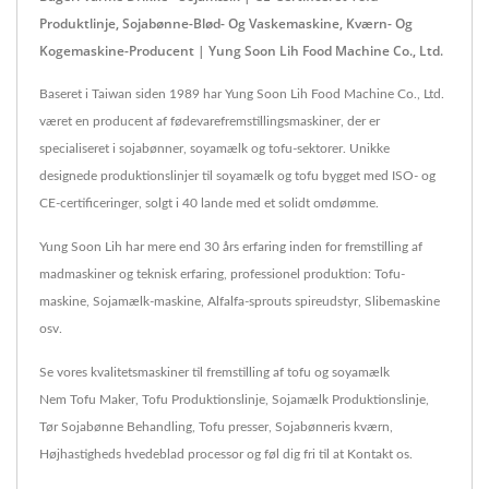
Produktlinje, Sojabønne-Blød- Og Vaskemaskine, Kværn- Og
Kogemaskine-Producent | Yung Soon Lih Food Machine Co., Ltd.
Baseret i Taiwan siden 1989 har Yung Soon Lih Food Machine Co., Ltd.
været en producent af fødevarefremstillingsmaskiner, der er
specialiseret i sojabønner, soyamælk og tofu-sektorer. Unikke
designede produktionslinjer til soyamælk og tofu bygget med ISO- og
CE-certificeringer, solgt i 40 lande med et solidt omdømme.
Yung Soon Lih har mere end 30 års erfaring inden for fremstilling af
madmaskiner og teknisk erfaring, professionel produktion: Tofu-
maskine, Sojamælk-maskine, Alfalfa-sprouts spireudstyr, Slibemaskine
osv.
Se vores kvalitetsmaskiner til fremstilling af tofu og soyamælk
Nem Tofu Maker
,
Tofu Produktionslinje
,
Sojamælk Produktionslinje
,
Tør Sojabønne Behandling
,
Tofu presser
,
Sojabønneris kværn
,
Højhastigheds hvedeblad processor
og føl dig fri til at
Kontakt os
.