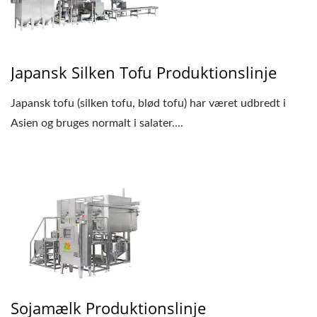
MED HØJESTE
PRIORITET I
FØDEVARESIKKERHED.
Japansk Silken Tofu Produktionslinje
Japansk tofu (silken tofu, blød tofu) har været udbredt i
Asien og bruges normalt i salater....
Sojamælk Produktionslinje