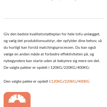
MASKINE, AUTOMATISK
TOFU
FREMSTILLINGSMASKINE,
KOMMERCIEL TOFU
Giv den bedste kvalitetsstøtteplan for hele tofu-anlægget,
og vælg det produktionsudstyr, der opfylder dine behov, så
MASKINE, NEM TOFU
du hurtigt kan forstå matchingsprocessen. Du kan også
MAKER, STEGT TOFU
vælge en anden måde at forbedre effektiviteten på, og
MASKINE, INDUSTRIEL
nybegyndere kan starte uden at bekymre sig mere om det.
De valgte pakker er opdelt i 120KG/220KG/400KG:
TOFU FREMSTILLING,
SOJAFØDE UDSTYR,
Den valgte pakke er opdelt i:
120KG
/
220KG
/
400KG
SOJAPROTEINMASKINE,
SOJAMÆLK OG TOFU-