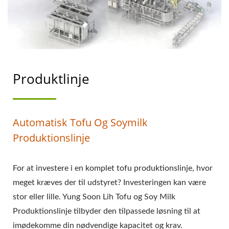
TOFU PROCES, TOFU
BEHANDLINGSMETODE,
TOFU
BEHANDLINGSPROCES,
Produktlinje
TOFU PRODUKTION,
TOFU PRODUKTIONS
Automatisk Tofu Og Soymilk
FLOWDIAGRAM, TOFU
Produktionslinje
PRODUKTIONSPROCES,
For at investere i en komplet tofu produktionslinje, hvor
TOFU
meget kræves der til udstyret? Investeringen kan være
PRODUKTIONSPROCES,
stor eller lille. Yung Soon Lih Tofu og Soy Milk
Produktionslinje tilbyder den tilpassede løsning til at
AUTOMATISK TOFU
imødekomme din nødvendige kapacitet og krav.