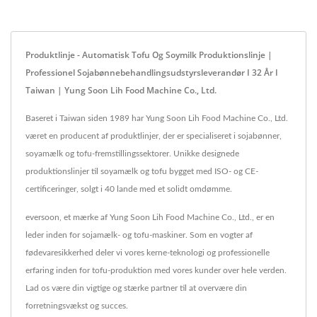
Produktlinje - Automatisk Tofu Og Soymilk Produktionslinje |
Professionel Sojabønnebehandlingsudstyrsleverandør I 32 År I
Taiwan | Yung Soon Lih Food Machine Co., Ltd.
Baseret i Taiwan siden 1989 har Yung Soon Lih Food Machine Co., Ltd.
været en producent af produktlinjer, der er specialiseret i sojabønner,
soyamælk og tofu-fremstillingssektorer. Unikke designede
produktionslinjer til soyamælk og tofu bygget med ISO- og CE-
certificeringer, solgt i 40 lande med et solidt omdømme.
eversoon, et mærke af Yung Soon Lih Food Machine Co., Ltd., er en
leder inden for sojamælk- og tofu-maskiner. Som en vogter af
fødevaresikkerhed deler vi vores kerne-teknologi og professionelle
erfaring inden for tofu-produktion med vores kunder over hele verden.
Lad os være din vigtige og stærke partner til at overvære din
forretningsvækst og succes.