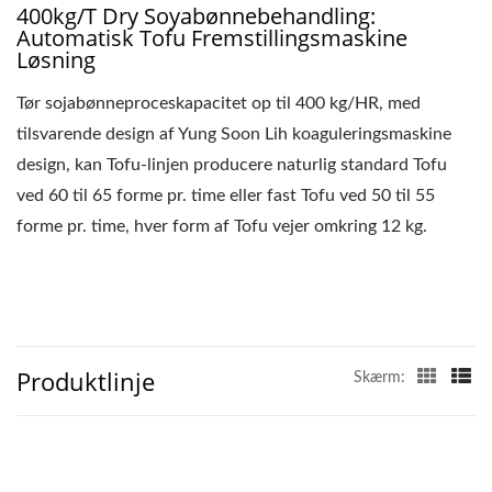
TOFU
400kg/T Dry Soyabønnebehandling:
Automatisk Tofu Fremstillingsmaskine
FREMSTILLINGSFABRIK,
Løsning
TOFU
Tør sojabønneproceskapacitet op til 400 kg/HR, med
FREMSTILLINGSANLÆG,
tilsvarende design af Yung Soon Lih koaguleringsmaskine
design, kan Tofu-linjen producere naturlig standard Tofu
TOFU
ved 60 til 65 forme pr. time eller fast Tofu ved 50 til 55
PRODUKTIONSUDSTYR,
forme pr. time, hver form af Tofu vejer omkring 12 kg.
TOFU
PRODUKTIONSFABRIK,
TOFU
Produktlinje
Skærm:
PRODUKTIONSLINJE,
TOFU
PRODUKTIONSLINJE