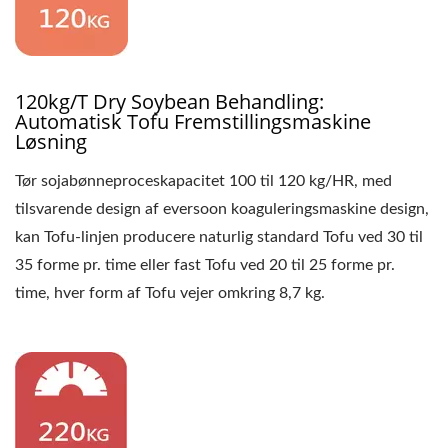
FREMSTILLINGSMASKINE,
TOFUUDSTYR,
TOFUFABRIK,
120kg/T Dry Soybean Behandling:
Automatisk Tofu Fremstillingsmaskine
TOFUMASINE,
Løsning
TOFUMASINE TIL SALG,
Tør sojabønneproceskapacitet 100 til 120 kg/HR, med
TOFUMASINEPRODUCENT
tilsvarende design af eversoon koaguleringsmaskine design,
kan Tofu-linjen producere naturlig standard Tofu ved 30 til
TOFUMASINEFABRIKANT,
35 forme pr. time eller fast Tofu ved 20 til 25 forme pr.
TOFUMASINEPRIS,
time, hver form af Tofu vejer omkring 8,7 kg.
TOFU-MASKINER, TOFU
MASKINER OG UDSTYR,
TOFU MAKER, TOFU