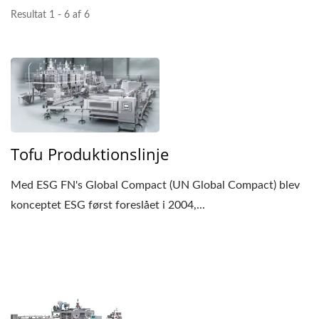
Resultat 1 - 6 af 6
PRIS, TOFUMAKER,
VEGANSK KØD
MASKINE, VEGANSK
KØD
PRODUKTIONSLINJE,
Tofu Produktionslinje
VEGETABILSK TOFU
Med ESG FN's Global Compact (UN Global Compact) blev
MASKINERI OG UDSTYR,
konceptet ESG først foreslået i 2004,...
MADMASKINE / LEDER
AF DEN AUTOMATISKE
TOFU- OG
SOJAMÆLKEFREMSTILLIN