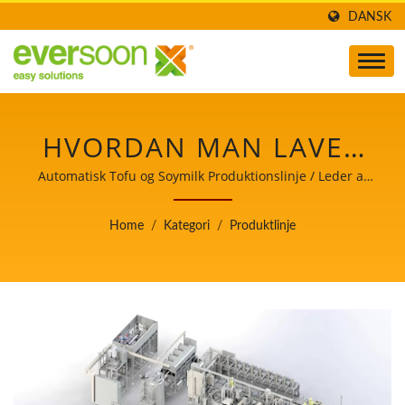
DANSK
HVORDAN MAN LAVER
TOFU, PRODUKTION AF
Automatisk Tofu og Soymilk Produktionslinje / Leder af
den automatiske tofu- og
TOFU, TOFU
sojamælkefremstillingsmaskine med højeste prioritet i
Home
/
Kategori
/
Produktlinje
fødevaresikkerhed.
FREMSTILLING, TOFU
FREMSTILLINGSPROCES,
TOFU FREMSTILLING,
TOFU
FREMSTILLINGSPROCES,