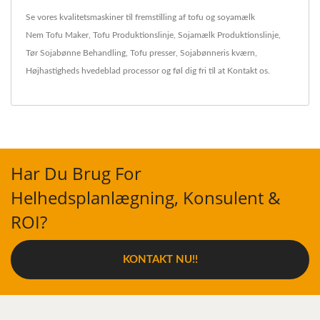
Se vores kvalitetsmaskiner til fremstilling af tofu og soyamælk
Nem Tofu Maker
,
Tofu Produktionslinje
,
Sojamælk Produktionslinje
,
Tør Sojabønne Behandling
,
Tofu presser
,
Sojabønneris kværn
,
Højhastigheds hvedeblad processor
og føl dig fri til at
Kontakt os
.
Har Du Brug For
Helhedsplanlægning, Konsulent &
ROI?
KONTAKT NU!!