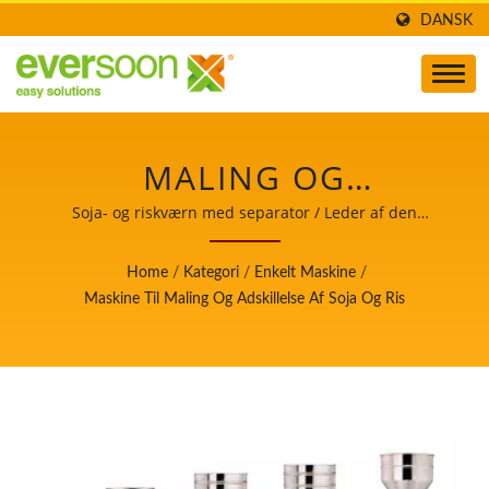
DANSK
MALING OG
ADSKILLELSESMASKINE,
Soja- og riskværn med separator / Leder af den
automatiske tofu- og sojamælkefremstillingsmaskine
MALING AF SOJA, SOJA
med højeste prioritet i fødevaresikkerhed.
Home
/
Kategori
/
Enkelt Maskine
/
BØNNE KVÆRN, SOJA
Maskine Til Maling Og Adskillelse Af Soja Og Ris
KVÆRN, SOJA MÆLK
KVÆRN, SOJA MÆLK
KVÆRN MASKINE, SOJA
MÆLK MASKINE, SOJA