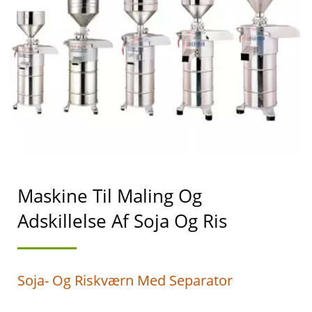
MÆLK
FREMSTILLINGSMASKINE
TIL ERHVERVSLIVET,
SOJABØNNE KVÆRN,
SOJABØNNE KVÆRN OG
SEPARATOR, SOJA
KVÆRN, SOJA KVÆRN
Maskine Til Maling Og
MASKINE, SOJA KVÆRN
Adskillelse Af Soja Og Ris
MED SEPARATOR,
SOJABØNNE MASKINE,
Soja- Og Riskværn Med Separator
SOJABØNNE MÆLK