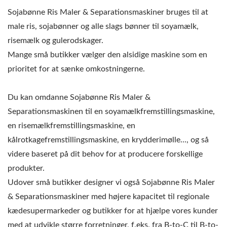
VÅDSLIBERMASKINE,
Sojabønne Ris Maler & Separationsmaskiner bruges til at
MADSLIBERMASKINE,
male ris, sojabønner og alle slags bønner til soyamælk,
risemælk og gulerodskager.
KOMMERCIEL
Mange små butikker vælger den alsidige maskine som en
SLIBEMASKINE,
prioritet for at sænke omkostningerne.
KOMMERCIEL
Du kan omdanne Sojabønne Ris Maler &
VÅDSLIBER,
Separationsmaskinen til en soyamælkfremstillingsmaskine,
SOJABØNNE STEN
en risemælkfremstillingsmaskine, en
kålrotkagefremstillingsmaskine, en krydderimølle..., og så
SLIBER, MADMASKINE,
videre baseret på dit behov for at producere forskellige
MADUDSTYR,
produkter.
Udover små butikker designer vi også Sojabønne Ris Maler
SOJABØNNEKVÆRN
& Separationsmaskiner med højere kapacitet til regionale
MASKINE / LEDER AF
kædesupermarkeder og butikker for at hjælpe vores kunder
med at udvikle større forretninger, f.eks. fra B-to-C til B-to-