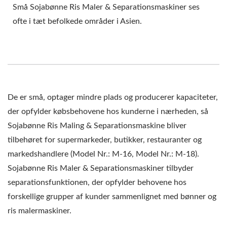
KVÆRN MASKINE, MAD
Små Sojabønne Ris Maler & Separationsmaskiner ses
ofte i tæt befolkede områder i Asien.
KVÆRN MASKINE,
SOJABØNNE STEN
KVÆRN, TOFU KVÆRN,
TOFU KVÆRN MASKINE,
De er små, optager mindre plads og producerer kapaciteter,
TOFU
der opfylder købsbehovene hos kunderne i nærheden, så
Sojabønne Ris Maling & Separationsmaskine bliver
FREMSTILLINGSMASKINE
tilbehøret for supermarkeder, butikker, restauranter og
TIL ERHVERV,
markedshandlere (Model Nr.: M-16, Model Nr.: M-18).
Sojabønne Ris Maler & Separationsmaskiner tilbyder
VÅDSLIBER,
separationsfunktionen, der opfylder behovene hos
VÅDSLIBERMASKINE,
forskellige grupper af kunder sammenlignet med bønner og
VÅDSLIBERPRIS,
ris malermaskiner.