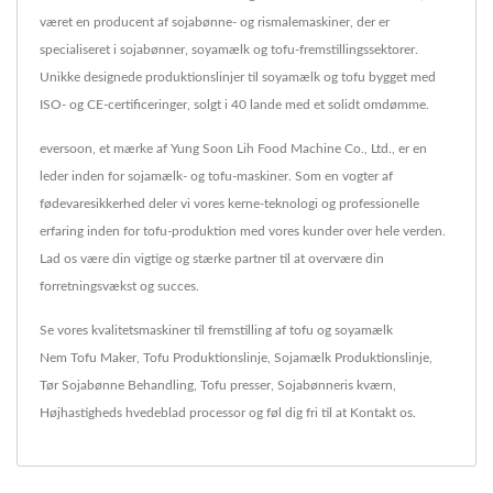
været en producent af sojabønne- og rismalemaskiner, der er
specialiseret i sojabønner, soyamælk og tofu-fremstillingssektorer.
Unikke designede produktionslinjer til soyamælk og tofu bygget med
ISO- og CE-certificeringer, solgt i 40 lande med et solidt omdømme.
eversoon, et mærke af Yung Soon Lih Food Machine Co., Ltd., er en
leder inden for sojamælk- og tofu-maskiner. Som en vogter af
fødevaresikkerhed deler vi vores kerne-teknologi og professionelle
erfaring inden for tofu-produktion med vores kunder over hele verden.
Lad os være din vigtige og stærke partner til at overvære din
forretningsvækst og succes.
Se vores kvalitetsmaskiner til fremstilling af tofu og soyamælk
Nem Tofu Maker
,
Tofu Produktionslinje
,
Sojamælk Produktionslinje
,
Tør Sojabønne Behandling
,
Tofu presser
,
Sojabønneris kværn
,
Højhastigheds hvedeblad processor
og føl dig fri til at
Kontakt os
.