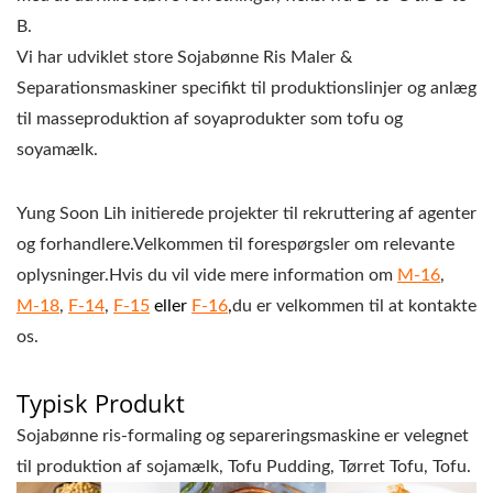
DEN AUTOMATISKE
B.
TOFU- OG
Vi har udviklet store Sojabønne Ris Maler &
SOJAMÆLKEFREMSTILLIN
Separationsmaskiner specifikt til produktionslinjer og anlæg
til masseproduktion af soyaprodukter som tofu og
MED HØJESTE
soyamælk.
PRIORITET I
Yung Soon Lih initierede projekter til rekruttering af agenter
FØDEVARESIKKERHED.
og forhandlere.Velkommen til forespørgsler om relevante
oplysninger.Hvis du vil vide mere information om
M-16
,
M-18
,
F-14
,
F-15
eller
F-16
,
du er velkommen til at kontakte
os.
Typisk Produkt
Sojabønne ris-formaling og separeringsmaskine er velegnet
til produktion af sojamælk, Tofu Pudding, Tørret Tofu, Tofu.