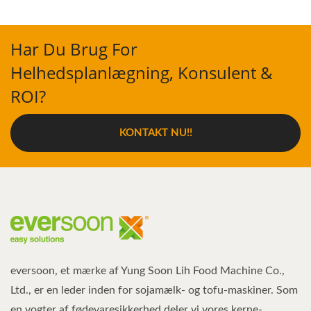
Har Du Brug For
Helhedsplanlægning, Konsulent &
ROI?
KONTAKT NU!!
eversoon, et mærke af Yung Soon Lih Food Machine Co.,
Ltd., er en leder inden for sojamælk- og tofu-maskiner. Som
en vogter af fødevaresikkerhed deler vi vores kerne-