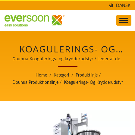
DANSK
KOAGULERINGS- OG
KRYDDERUDSTYR ER EN
Douhua Koagulerings- og krydderudstyr / Leder af den
automatiske tofu- og sojamælkefremstillingsmaskine
AF MASKINERNE I
med højeste prioritet i fødevaresikkerhed.
Home
/
Kategori
/
Produktlinje
/
DOUHUA
Douhua Produktionslinje
/
Koagulerings- Og Krydderudstyr
PRODUKTIONSLINJEN. /
LEDER AF DEN
AUTOMATISKE TOFU-
OG