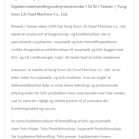
Sojabønnebehandlingsudstyrsleverandør I 32 År I Taiwan | Yung
Soon Lih Food Machine Co., Ltd.
Baseret i Taiwan siden 1989 har Yung Soon Lih Food Machine Co., Ltd.
været en producent af koagulerings- og krydderiudstyr, der er
specialiseret i sojabønner, soyamælk og tofu-fremstillingssektorer.
Unikke designede produktionslinjer til soyamælk og tofu bygget med
ISO- og CE-certificeringer, solgt i 40 lande med et solidt omdømme.
eversoon, et mærke af Yung Soon Lih Food Machine Co., Ltd., er en
leder inden for sojamælk- og tofu-maskiner. Som en vogter af
fødevaresikkerhed deler vi vores kerne-teknologi og professionelle
erfaring inden for tofu-produktion med vores kunder over hele verden.
Lad os være din vigtige og stærke partner til at overvære din
forretningsvækst og succes.
Se vores kvalitetsmaskiner til fremstilling af tofu og soyamælk
Nem Tofu Maker
,
Tofu Produktionslinje
,
Sojamælk Produktionslinje
,
Tør Sojabønne Behandling
,
Tofu presser
,
Sojabønneris kværn
,