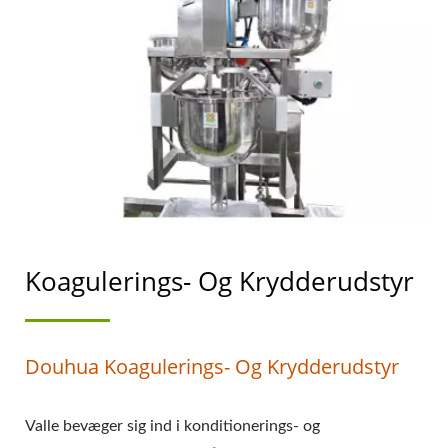
SOJAMÆLKEFREMSTILLIN
MED HØJESTE
PRIORITET I
FØDEVARESIKKERHED.
Koagulerings- Og Krydderudstyr
Douhua Koagulerings- Og Krydderudstyr
Valle bevæger sig ind i konditionerings- og