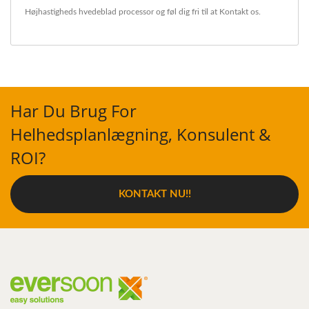
Højhastigheds hvedeblad processor
og føl dig fri til at
Kontakt os
.
Har Du Brug For
Helhedsplanlægning, Konsulent &
ROI?
KONTAKT NU!!