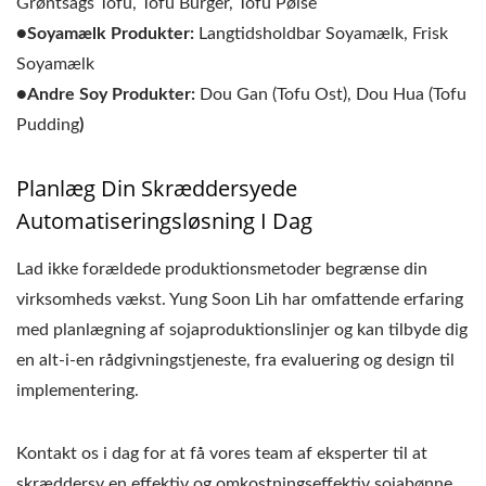
Grøntsags Tofu, Tofu Burger, Tofu Pølse
●Soyamælk Produkter:
Langtidsholdbar Soyamælk, Frisk
Soyamælk
●Andre Soy Produkter:
Dou Gan (Tofu Ost), Dou Hua (Tofu
Pudding
)
Planlæg Din Skræddersyede
Automatiseringsløsning I Dag
Lad ikke forældede produktionsmetoder begrænse din
virksomheds vækst. Yung Soon Lih har omfattende erfaring
med planlægning af sojaproduktionslinjer og kan tilbyde dig
en alt-i-en rådgivningstjeneste, fra evaluering og design til
implementering.
Kontakt os i dag for at få vores team af eksperter til at
skræddersy en effektiv og omkostningseffektiv sojabønne