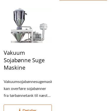
Vakuum
Sojabønne Suge
Maskine
Vakuumsojabønnesugemaskine
kan overføre sojabønner
fra tørbønnetank til næste
proces...
Detaljer