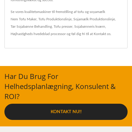
Se vores kvalitetsmaskiner til fremstilling af tofu og soyamælk
Nem Tofu Maker
,
Tofu Produktionslinje
,
Sojamælk Produktionslinje
,
Tør Sojabønne Behandling
,
Tofu presser
,
Sojabønneris kværn
,
Højhastigheds hvedeblad processor
og føl dig fri til at
Kontakt os
.
Har Du Brug For
Helhedsplanlægning, Konsulent &
ROI?
KONTAKT NU!!