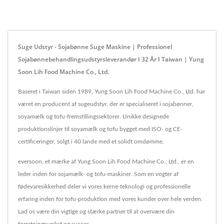
Suge Udstyr - Sojabønne Suge Maskine | Professionel
Sojabønnebehandlingsudstyrsleverandør I 32 År I Taiwan | Yung
Soon Lih Food Machine Co., Ltd.
Baseret i Taiwan siden 1989, Yung Soon Lih Food Machine Co., Ltd. har
været en producent af sugeudstyr, der er specialiseret i sojabønner,
soyamælk og tofu-fremstillingssektorer. Unikke designede
produktionslinjer til soyamælk og tofu bygget med ISO- og CE-
certificeringer, solgt i 40 lande med et solidt omdømme.
eversoon, et mærke af Yung Soon Lih Food Machine Co., Ltd., er en
leder inden for sojamælk- og tofu-maskiner. Som en vogter af
fødevaresikkerhed deler vi vores kerne-teknologi og professionelle
erfaring inden for tofu-produktion med vores kunder over hele verden.
Lad os være din vigtige og stærke partner til at overvære din
forretningsvækst og succes.