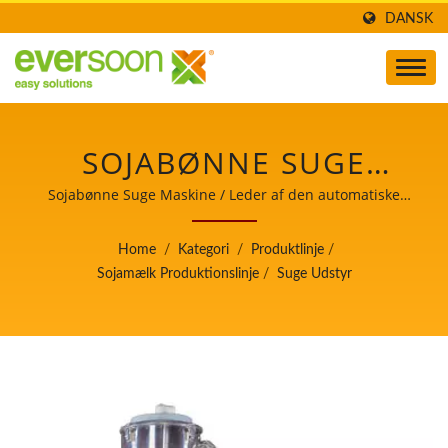
DANSK
SOJABØNNE SUGE
UDSTYR / LEDER AF
Sojabønne Suge Maskine / Leder af den automatiske
tofu- og sojamælkefremstillingsmaskine med højeste
DEN AUTOMATISKE
prioritet i fødevaresikkerhed.
Home
/
Kategori
/
Produktlinje
/
TOFU- OG
Sojamælk Produktionslinje
/
Suge Udstyr
SOJAMÆLKEFREMSTILLIN
MED HØJESTE
PRIORITET I
FØDEVARESIKKERHED.