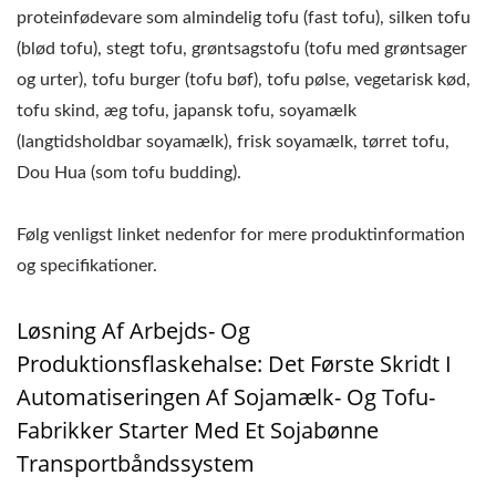
proteinfødevare som almindelig tofu (fast tofu), silken tofu
(blød tofu), stegt tofu, grøntsagstofu (tofu med grøntsager
og urter), tofu burger (tofu bøf), tofu pølse, vegetarisk kød,
tofu skind, æg tofu, japansk tofu, soyamælk
(langtidsholdbar soyamælk), frisk soyamælk, tørret tofu,
Dou Hua (som tofu budding).
Følg venligst linket nedenfor for mere produktinformation
og specifikationer.
Løsning Af Arbejds- Og
Produktionsflaskehalse: Det Første Skridt I
Automatiseringen Af Sojamælk- Og Tofu-
Fabrikker Starter Med Et Sojabønne
Transportbåndssystem