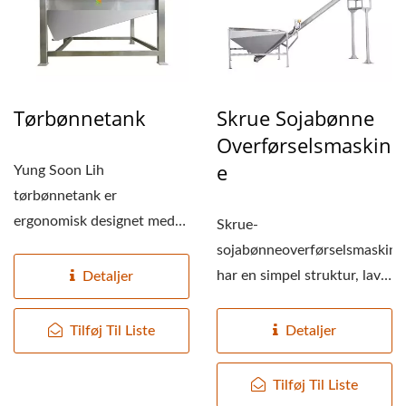
Tørbønnetank
Skrue Sojabønne
Overførselsmaskin
E
Yung Soon Lih
tørbønnetank er
ergonomisk designet med
Skrue-
en højde på cirka
sojabønneoverførselsmaskine
operatørens talje....
har en simpel struktur, lave
Detaljer
omkostninger og er nem at
samle....
Tilføj Til Liste
Detaljer
Tilføj Til Liste