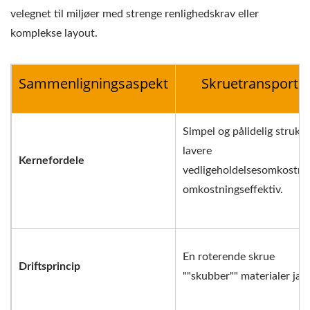
velegnet til miljøer med strenge renlighedskrav eller
komplekse layout.
Sammenligningsaspekt
Skruetransportø
Simpel og pålidelig struktu
lavere
Kernefordele
vedligeholdelsesomkostnin
omkostningseffektiv.
En roterende skrue
Driftsprincip
""skubber"" materialer jæv