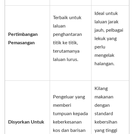
Ideal untuk
Terbaik untuk
laluan jarak
laluan
jauh, pelbagai
Pertimbangan
penghantaran
lekuk yang
Pemasangan
titik ke titik,
perlu
terutamanya
mengelak
laluan lurus.
halangan.
Kilang
Pengeluar yang
makanan
memberi
dengan
tumpuan kepada
standard
Disyorkan Untuk
keberkesanan
kebersihan
kos dan barisan
yang tinggi