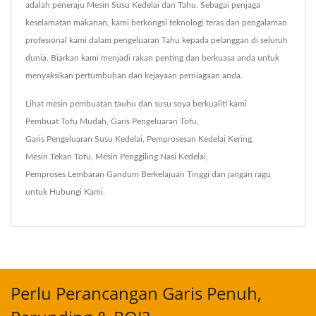
adalah peneraju Mesin Susu Kedelai dan Tahu. Sebagai penjaga
keselamatan makanan, kami berkongsi teknologi teras dan pengalaman
profesional kami dalam pengeluaran Tahu kepada pelanggan di seluruh
dunia. Biarkan kami menjadi rakan penting dan berkuasa anda untuk
menyaksikan pertumbuhan dan kejayaan perniagaan anda.
Lihat mesin pembuatan tauhu dan susu soya berkualiti kami
Pembuat Tofu Mudah
,
Garis Pengeluaran Tofu
,
Garis Pengeluaran Susu Kedelai
,
Pemprosesan Kedelai Kering
,
Mesin Tekan Tofu
,
Mesin Penggiling Nasi Kedelai
,
Pemproses Lembaran Gandum Berkelajuan Tinggi
dan jangan ragu
untuk
Hubungi Kami
.
Perlu Perancangan Garis Penuh,