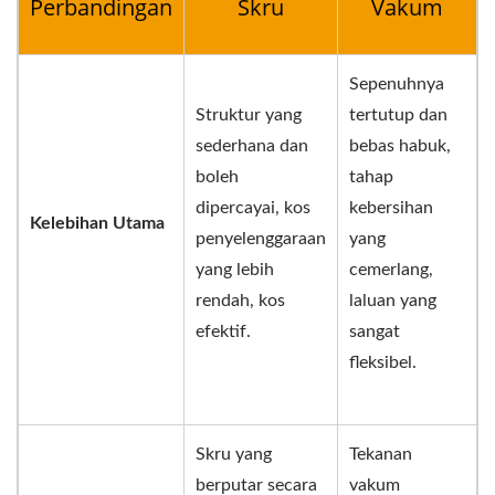
Perbandingan
Skru
Vakum
Sepenuhnya
Struktur yang
tertutup dan
sederhana dan
bebas habuk,
boleh
tahap
dipercayai, kos
kebersihan
Kelebihan Utama
penyelenggaraan
yang
yang lebih
cemerlang,
rendah, kos
laluan yang
efektif.
sangat
fleksibel.
Skru yang
Tekanan
berputar secara
vakum