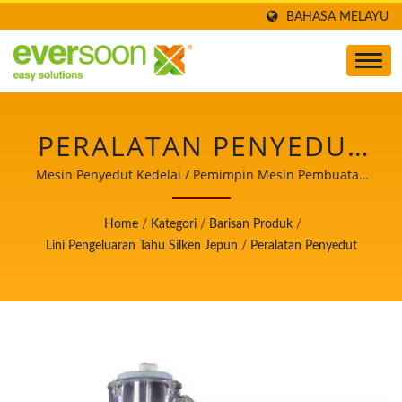
BAHASA MELAYU
PERALATAN PENYEDUT
KEDELAI / PEMIMPIN
Mesin Penyedut Kedelai / Pemimpin Mesin Pembuatan
Tofu dan Susu Kedelai Automatik dengan Keutamaan
MESIN PEMBUATAN
Tertinggi dalam Keselamatan Makanan.
Home
/
Kategori
/
Barisan Produk
/
TOFU DAN SUSU
Lini Pengeluaran Tahu Silken Jepun
/
Peralatan Penyedut
KEDELAI AUTOMATIK
DENGAN KEUTAMAAN
TERTINGGI DALAM
KESELAMATAN