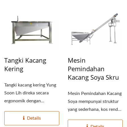
Tangki Kacang
Mesin
Kering
Pemindahan
Kacang Soya Skru
Tangki kacang kering Yung
Soon Lih direka secara
Mesin Pemindahan Kacang
ergonomik dengan
Soya mempunyai struktur
ketinggian yang hampir
yang sederhana, kos rendah
sama...
dan mudah dipasang....
Details
Details