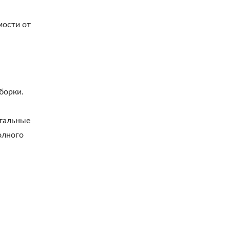
мости от
борки.
нтальные
олного