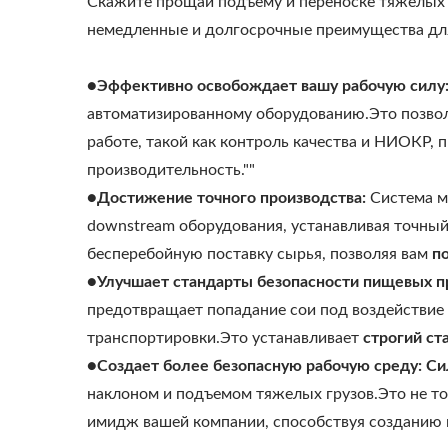
Скажите прощай подъему и переноске тяжелых 
немедленные и долгосрочные преимущества для
●Эффективно освобождает вашу рабочую силу
автоматизированному оборудованию.Это позвол
работе, такой как контроль качества и НИОКР, п
производительность.""
●Достижение точного производства:
Система м
downstream оборудования, устанавливая точный
бесперебойную поставку сырья, позволяя вам
п
●Улучшает стандарты безопасности пищевых п
предотвращает попадание сои под воздействие 
транспортировки.Это устанавливает
строгий ст
●Создает более безопасную рабочую среду:
Си
наклоном и подъемом тяжелых грузов.Это не то
имидж вашей компании, способствуя созданию 