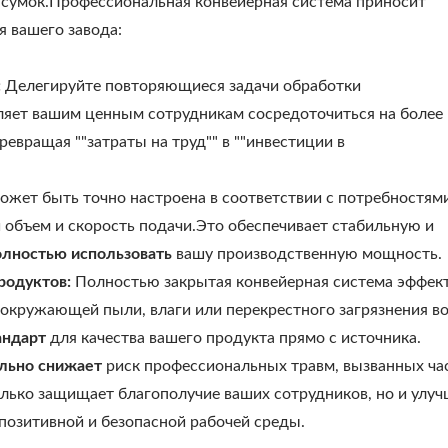
сумок.Профессиональная конвейерная система приносит
 вашего завода:
:
Делегируйте повторяющиеся задачи обработки
яет вашим ценным сотрудникам сосредоточиться на более
ревращая ""затраты на труд"" в ""инвестиции в
ожет быть точно настроена в соответствии с потребностям
 объем и скорость подачи.Это обеспечивает стабильную и
олностью использовать
вашу производственную мощность.
родуктов:
Полностью закрытая конвейерная система эффек
окружающей пыли, влаги или перекрестного загрязнения во
андарт
для качества вашего продукта прямо с источника.
льно снижает
риск профессиональных травм, вызванных ч
лько защищает благополучие ваших сотрудников, но и улуч
позитивной и безопасной рабочей среды.