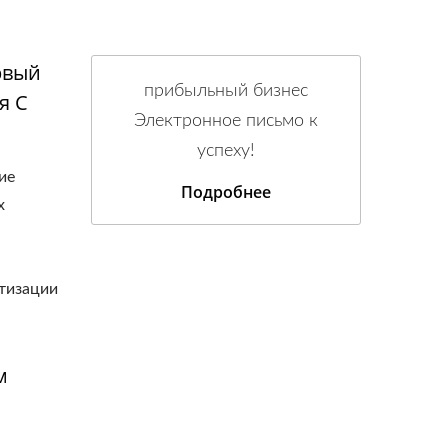
рвый
прибыльный бизнес
я С
Электронное письмо к
успеху!
ие
Подробнее
х
атизации
м