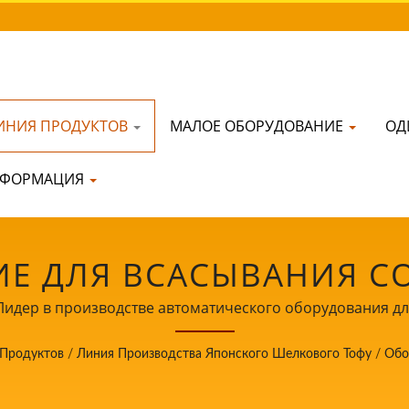
ИНИЯ ПРОДУКТОВ
МАЛОЕ ОБОРУДОВАНИЕ
ОД
ФОРМАЦИЯ
Е ДЛЯ ВСАСЫВАНИЯ СО
ПРОИЗВОДСТВЕ АВТОМА
идер в производстве автоматического оборудования дл
приоритетом на безопасность пищевых продуктов.
ДЛЯ ПРИГОТОВЛЕНИЯ 
 Продуктов
/
Линия Производства Японского Шелкового Тофу
/
Обо
ОРИТЕТОМ НА БЕЗОПАС