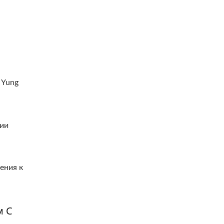
 Yung
лии
ения к
м С