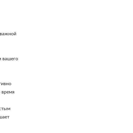
 важной
и вашего
тивно
 время
астым
шает