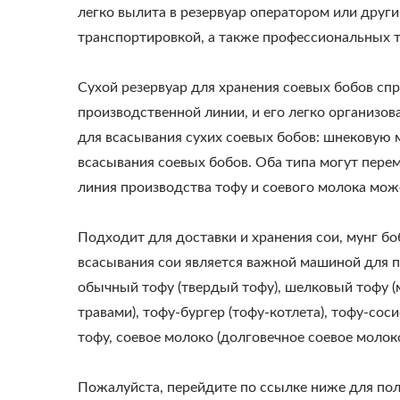
легко вылита в резервуар оператором или друг
транспортировкой, а также профессиональных т
Сухой резервуар для хранения соевых бобов сп
производственной линии, и его легко организов
для всасывания сухих соевых бобов: шнековую
всасывания соевых бобов. Оба типа могут перем
Автоматическая Линия По
Н
линия производства тофу и соевого молока мож
Производству Тофу На 220
Про
Кг Сухих Бобов
Подходит для доставки и хранения сои, мунг бо
всасывания сои является важной машиной для п
обычный тофу (твердый тофу), шелковый тофу (
травами), тофу-бургер (тофу-котлета), тофу-сос
тофу, соевое молоко (долговечное соевое молоко
Пожалуйста, перейдите по ссылке ниже для по