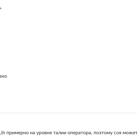
ь
вно
Lih примерно на уровне талии оператора, поэтому соя може