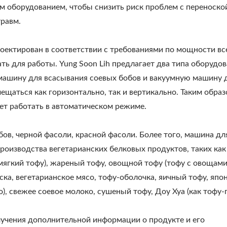
им оборудованием, чтобы снизить риск проблем с переноско
равм.
роектирован в соответствии с требованиями по мощности вс
ать для работы. Yung Soon Lih предлагает два типа оборудо
 машину для всасывания соевых бобов и вакуумную машину 
ещаться как горизонтально, так и вертикально. Таким образ
ебольшой Завод По
Автоматическая Лини
ет работать в автоматическом режиме.
изводству Тофу-Tofu
Производству Тофу Н
Legend
Кг Сухих Бобов
бов, черной фасоли, красной фасоли. Более того, машина дл
роизводства вегетарианских белковых продуктов, таких как
мягкий тофу), жареный тофу, овощной тофу (тофу с овощами
иска, вегетарианское мясо, тофу-оболочка, яичный тофу, япо
), свежее соевое молоко, сушеный тофу, Доу Хуа (как тофу-п
лучения дополнительной информации о продукте и его