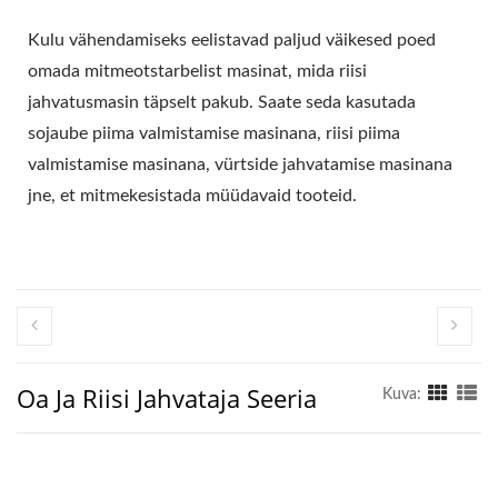
SOJAPIIMA
Kulu vähendamiseks eelistavad paljud väikesed poed
VALMISTAMISE
omada mitmeotstarbelist masinat, mida riisi
MASINATE JUHT, KELLE
jahvatusmasin täpselt pakub. Saate seda kasutada
sojaube piima valmistamise masinana, riisi piima
PEAMINE PRIORITEET
valmistamise masinana, vürtside jahvatamise masinana
ON TOIDUOHUTUS.
jne, et mitmekesistada müüdavaid tooteid.
Oa Ja Riisi Jahvataja Seeria
Kuva: