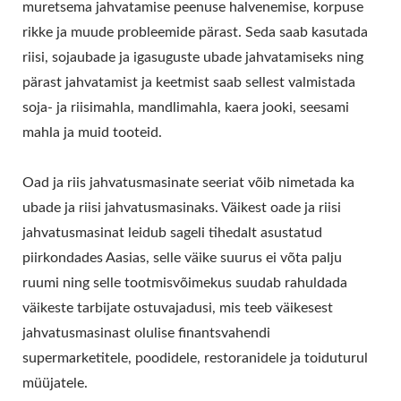
muretsema jahvatamise peenuse halvenemise, korpuse
JAHVATUSMASIN,
rikke ja muude probleemide pärast. Seda saab kasutada
TOIDU
riisi, sojaubade ja igasuguste ubade jahvatamiseks ning
pärast jahvatamist ja keetmist saab sellest valmistada
JAHVATUSSEADE,
soja- ja riisimahla, mandlimahla, kaera jooki, seesami
KAUBANDUSLIK
mahla ja muid tooteid.
JAHVATUSMASIN,
Oad ja riis jahvatusmasinate seeriat võib nimetada ka
KAUBANDUSLIK NIISKE
ubade ja riisi jahvatusmasinaks. Väikest oade ja riisi
JAHVATUSMASIN,
jahvatusmasinat leidub sageli tihedalt asustatud
piirkondades Aasias, selle väike suurus ei võta palju
TOIDUMASIN,
ruumi ning selle tootmisvõimekus suudab rahuldada
TOIDUVARUSTUS, SOJA
väikeste tarbijate ostuvajadusi, mis teeb väikesest
jahvatusmasinast olulise finantsvahendi
JAHVATUSMASIN /
supermarketitele, poodidele, restoranidele ja toiduturul
AUTOMAATSE TOFU JA
müüjatele.