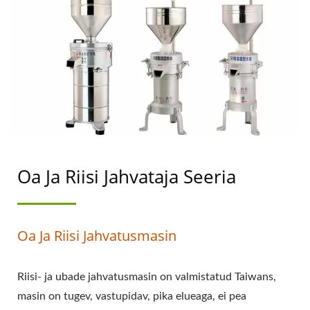
JAHVATUSMASIN,
NIISKE
JAHVATUSMASINA
HIND, NIISKE RIISI
JAHVATUSMASIN,
NIISKE RIISI
Oa Ja Riisi Jahvataja Seeria
JAHVATUSMASINA
MASIN, NIISKE RIISI
Oa Ja Riisi Jahvatusmasin
JAHVATAMISE MASIN,
RIISI JAHVATUSMASIN,
Riisi- ja ubade jahvatusmasin on valmistatud Taiwans,
TOIDU
masin on tugev, vastupidav, pika elueaga, ei pea