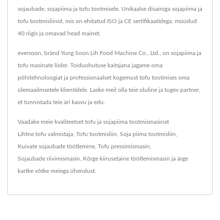
sojaubade, sojapiima ja tofu tootmisele. Unikaalse disainiga sojapiima ja
tofu tootmisliinid, mis on ehitatud ISO ja CE sertifikaatidega, müüdud
40 riigis ja omavad head mainet.
eversoon, bränd Yung Soon Lih Food Machine Co., Ltd., on sojapiima ja
tofu masinate liider. Toiduohutuse kaitsjana jagame oma
põhitehnoloogiat ja professionaalset kogemust tofu tootmises oma
ülemaailmsetele klientidele. Laske meil olla teie oluline ja tugev partner,
et tunnistada teie äri kasvu ja edu.
Vaadake meie kvaliteetset tofu ja sojapiima tootmismasinat
Lihtne tofu valmistaja
,
Tofu tootmisliin
,
Soja piima tootmisliin
,
Kuivate sojaubade töötlemine
,
Tofu pressimismasin
,
Sojaubade riivimismasin
,
Kõrge kiirusetaine töötlemismasin
ja ärge
kartke
võtke meiega ühendust
.