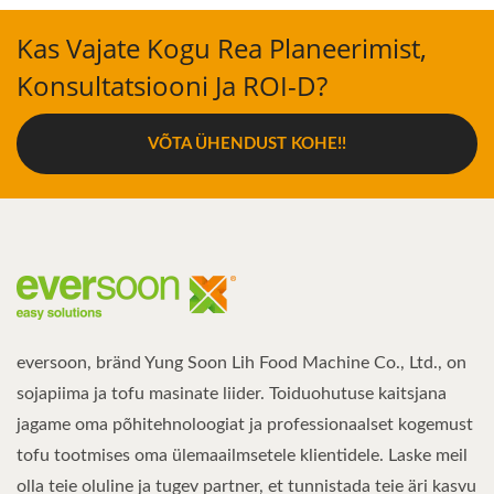
Kas Vajate Kogu Rea Planeerimist,
Konsultatsiooni Ja ROI-D?
VÕTA ÜHENDUST KOHE!!
eversoon, bränd Yung Soon Lih Food Machine Co., Ltd., on
sojapiima ja tofu masinate liider. Toiduohutuse kaitsjana
jagame oma põhitehnoloogiat ja professionaalset kogemust
tofu tootmises oma ülemaailmsetele klientidele. Laske meil
olla teie oluline ja tugev partner, et tunnistada teie äri kasvu