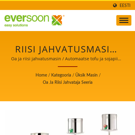
EESTI
RIISI JAHVATUSMASIN,
RIISI JAHVATUSMASINA
Oa ja riisi jahvatusmasin / Automaatse tofu ja sojapiima
valmistamise masinate juht, kelle peamine prioriteet on
MASIN, RIISI
toiduohutus.
Home
/
Kategooria
/
Üksik Masin
/
JAHVATAMISE MASIN,
Oa Ja Riisi Jahvataja Seeria
RIISI JAHVATUSMASIN
KAUBANDUSLIK, RIISI
TÖÖTLEMISMASIN,
NIISKE