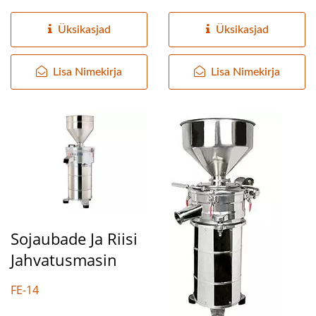
kaubanduslikuks märg
kommertsliku
jahvatusmasinaks...
märgjahvatamise...
Üksikasjad
Üksikasjad
Lisa Nimekirja
Lisa Nimekirja
Sojaubade Ja Riisi
Jahvatusmasin
FE-14