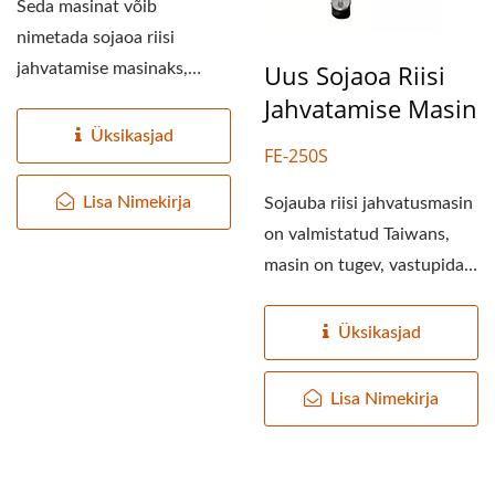
Seda masinat võib
nimetada sojaoa riisi
Uus Sojaoa Riisi
jahvatamise masinaks,
kommertsliku
Jahvatamise Masin
märgjahvatamise...
Üksikasjad
FE-250S
Lisa Nimekirja
Sojauba riisi jahvatusmasin
on valmistatud Taiwans,
masin on tugev, vastupidav,
pika elueaga,...
Üksikasjad
Lisa Nimekirja