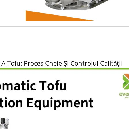
ă Fabrică De Tofu-Tofu
Linie De Producție Aut
Legend
De Tofu Pentru Boabe 
De 220kg.
Tofu: Proces Cheie Și Controlul Calității