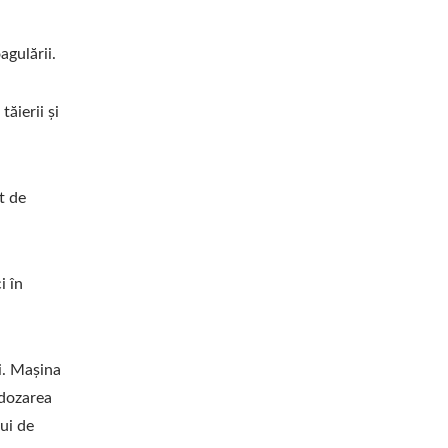
agulării.
ăierii și
t de
i în
i. Mașina
 dozarea
ui de