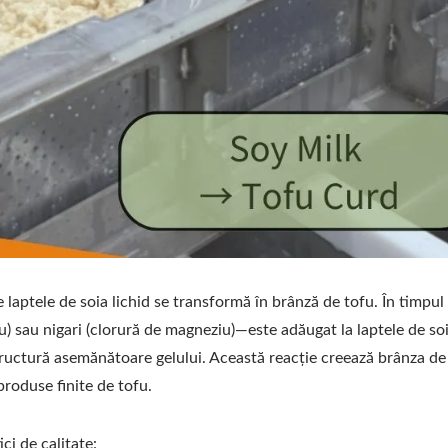
e laptele de soia lichid se transformă în brânză de tofu. În timpul
u) sau nigari (clorură de magneziu)—este adăugat la laptele de soi
tructură asemănătoare gelului. Această reacție creează brânza de
produse finite de tofu.
ci de calitate: