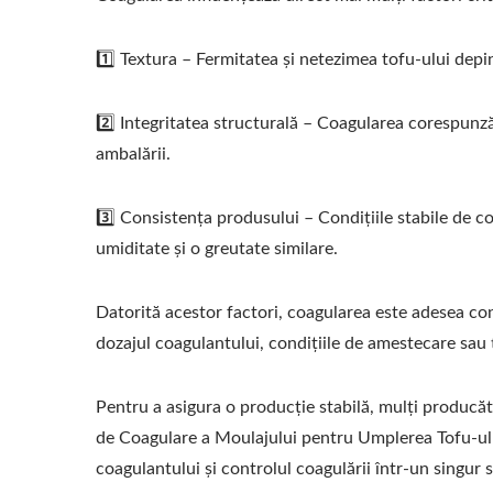
1️⃣ Textura – Fermitatea și netezimea tofu-ului depi
2️⃣ Integritatea structurală – Coagularea corespunzăt
ambalării.
3️⃣ Consistența produsului – Condițiile stabile de co
umiditate și o greutate similare.
Datorită acestor factori, coagularea este adesea con
dozajul coagulantului, condițiile de amestecare sau 
Pentru a asigura o producție stabilă, mulți produc
de Coagulare a Moulajului pentru Umplerea Tofu-ulu
coagulantului și controlul coagulării într-un singur