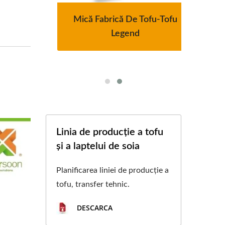
omată
Mică Fabrică De Tofu-Tofu
Lini
Uscate
Legend
De T
Linia de producție a tofu
și a laptelui de soia
Planificarea liniei de producție a
tofu, transfer tehnic.
DESCARCA