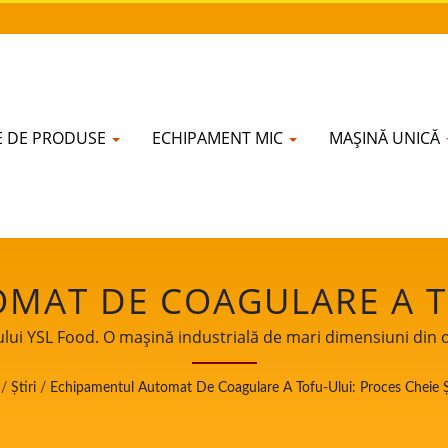
IE DE PRODUSE
ECHIPAMENT MIC
MAȘINĂ UNICĂ
MAT DE COAGULARE A T
OLUL CALITĂȚII | LINIE 
ui YSL Food. O mașină industrială de mari dimensiuni din oțe
naltă performanță și controale automate pentru producția 
EZERVOR DE ÎNMUIERE ȘI
/
Știri
/
Echipamentul Automat De Coagulare A Tofu-Ului: Proces Cheie Și 
 un lider în domeniul mașinilor de lapte de soia și tofu. Fi
 experiența profesională în producția de tofu clienților noșt
AȘINI DE MĂCINAT ȘI GĂ