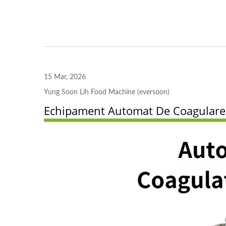
Linie De Producție Automată
Mic
De Tofu Pentru Boabe Uscate
De 220kg.
15 Mar, 2026
Yung Soon Lih Food Machine (eversoon)
Echipament Automat De Coagulare A 