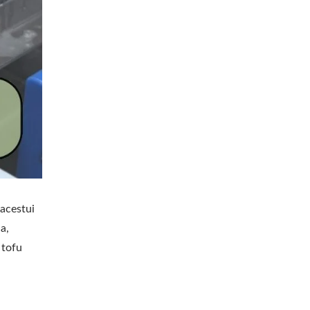
 acestui
a,
 tofu