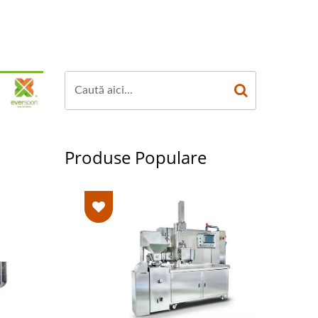
sul afacerii dumneavoastră.
TD.
Produse Populare