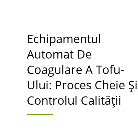
partenerul dumneavoastră i
LI
Echipamentul
Automat De
Coagulare A Tofu-
Ului: Proces Cheie Și
Controlul Calității