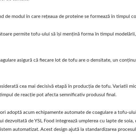
nd de modul în care rețeaua de proteine se formează în timpul co
oare permite tofu-ului să își mențină forma în timpul modelării, t
agulare asigură că fiecare lot de tofu are o densitate, un conținu
siderată cea mai decisivă etapă în producția de tofu. Variatii mic
timpul de reacție pot afecta semnificativ produsul final.
ători adoptă acum echipamente automate de coagulare a tofu-ulu
i dezvoltată de YSL Food integrează umplerea cu lapte de soia,
 sistem automatizat. Acest design ajută la standardizarea procesul