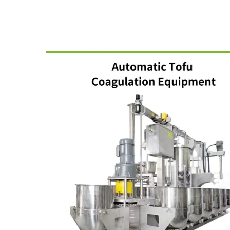
mportant și puternic pentru a asista la creșterea și succe
H FOOD MACHINE CO., L