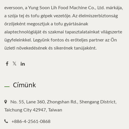
eversoon, a Yung Soon Lih Food Machine Co., Ltd. márkája,
a szója tej és tofu gépek vezetője. Az élelmiszerbiztonság
őrzőjeként megosztjuk a tofu gyártásának
alaptechnológiáját és szakmai tapasztalatainkat világszerte
ügyfeleinkkel. Legyünk fontos és erőteljes partner az Ön
üzleti növekedésének és sikerének tanújaként.
Címünk
No. 55, Lane 360, Zhongshan Rd., Shengang District,
Taichung City 42947, Taiwan
+886-4-2561-0868