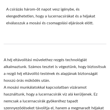
A csírázás három-öt napot vesz igénybe, és
elengedhetetlen, hogy a lucernacsírákat és a héjakat
elválasszuk a mosási és csomagolási eljárások előtt.
A héj eltávolítási művelethez rezgés technológiát
alkalmaztunk. Számos tesztet is végeztünk, hogy biztosítsuk
a rezgő héj eltávolító testének és alapjának biztonságát
hosszú órás működés után.
A mosási munkálatokkal kapcsolatban vízáramot
használtunk, hogy a lucernacsírák víz alá kerüljenek. Ez
nemcsak a lucernacsírák gyökeréhez tapadt
szennyeződéseket távolítja el, hanem a megmaradt héjakat