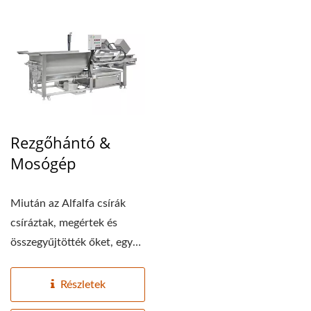
Rezgőhántó &
Mosógép
Miután az Alfalfa csírák
csíráztak, megértek és
összegyűjtötték őket, egy
újabb...
Részletek