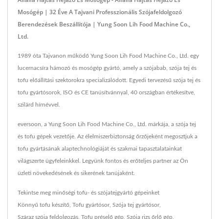
Mosógép | 32 Éve A Tajvani Professzionális Szójafeldolgozó
Berendezések Beszállítója | Yung Soon Lih Food Machine Co.,
Ltd.
1989 óta Tajvanon működő Yung Soon Lih Food Machine Co., Ltd. egy
lucernacsíra hámozó és mosógép gyártó, amely a szójabab, szója tej és
tofu előállítási szektorokra specializálódott. Egyedi tervezésű szója tej és
tofu gyártósorok, ISO és CE tanúsítvánnyal, 40 országban értékesítve,
szilárd hírnévvel.
eversoon, a Yung Soon Lih Food Machine Co., Ltd. márkája, a szója tej
és tofu gépek vezetője. Az élelmiszerbiztonság őrzőjeként megosztjuk a
tofu gyártásának alaptechnológiáját és szakmai tapasztalatainkat
világszerte ügyfeleinkkel. Legyünk fontos és erőteljes partner az Ön
üzleti növekedésének és sikerének tanújaként.
Tekintse meg minőségi tofu- és szójatejgyártó gépeinket
Könnyű tofu készítő
,
Tofu gyártósor
,
Szója tej gyártósor
,
Száraz szója feldolgozás
,
Tofu préselő gép
,
Szója rizs őrlő gép
,