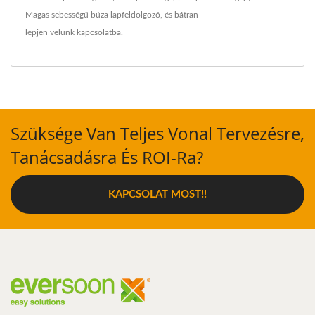
Magas sebességű búza lapfeldolgozó
, és bátran
lépjen velünk kapcsolatba
.
Szüksége Van Teljes Vonal Tervezésre,
Tanácsadásra És ROI-Ra?
KAPCSOLAT MOST!!