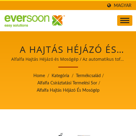
MAGYAR
A HAJTÁS HÉJÁZÓ ÉS
MOSÓGÉP AZ ALFALFA
Alfalfa Hajtás Héjázó és Mosógép / Az automatikus tofu-
és szójatejgyártó gépek vezetője, aki a
HAJTÁSGYÁRTÓ VONAL
élelmiszerbiztonságot helyezi előtérbe.
Home
/
Kategória
/
Termékcsalád
/
EGYIK GÉPE. / AZ
Alfalfa Csíráztatási Termelési Sor
/
Alfalfa Hajtás Héjázó És Mosógép
AUTOMATIKUS TOFU-
ÉS SZÓJATEJGYÁRTÓ
GÉPEK VEZETŐJE, AKI A
ÉLELMISZERBIZTONSÁGO