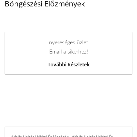
Böngészési Előzmények
nyereséges üzlet
Email a sikerhez!
További Részletek
Alfalfa Hajtás Héjázó És Mosógép - Alfalfa Hajtás Héjázó És