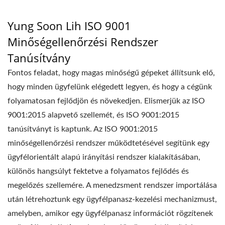
MACHINE CO., LTD.
Yung Soon Lih ISO 9001
Minőségellenőrzési Rendszer
Tanúsítvány
Fontos feladat, hogy magas minőségű gépeket állítsunk elő,
hogy minden ügyfelünk elégedett legyen, és hogy a cégünk
folyamatosan fejlődjön és növekedjen. Elismerjük az ISO
9001:2015 alapvető szellemét, és ISO 9001:2015
tanúsítványt is kaptunk. Az ISO 9001:2015
minőségellenőrzési rendszer működtetésével segítünk egy
ügyfélorientált alapú irányítási rendszer kialakításában,
különös hangsúlyt fektetve a folyamatos fejlődés és
megelőzés szellemére. A menedzsment rendszer importálása
után létrehoztunk egy ügyfélpanasz-kezelési mechanizmust,
amelyben, amikor egy ügyfélpanasz információt rögzítenek