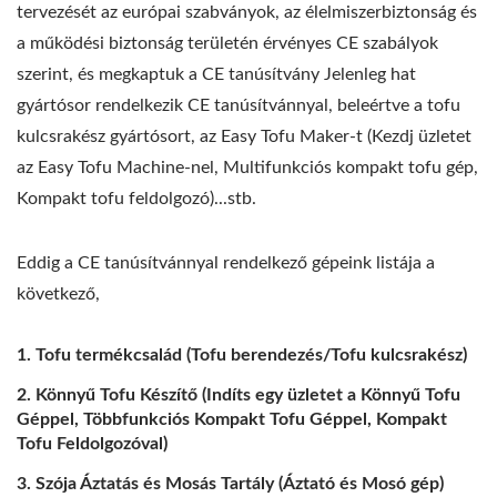
tervezését az európai szabványok, az élelmiszerbiztonság és
a működési biztonság területén érvényes CE szabályok
szerint, és megkaptuk a CE tanúsítvány Jelenleg hat
gyártósor rendelkezik CE tanúsítvánnyal, beleértve a tofu
kulcsrakész gyártósort, az Easy Tofu Maker-t (Kezdj üzletet
az Easy Tofu Machine-nel, Multifunkciós kompakt tofu gép,
Kompakt tofu feldolgozó)...stb.
Eddig a CE tanúsítvánnyal rendelkező gépeink listája a
következő,
Tofu termékcsalád (Tofu berendezés/Tofu kulcsrakész)
Könnyű Tofu Készítő (Indíts egy üzletet a Könnyű Tofu
Géppel, Többfunkciós Kompakt Tofu Géppel, Kompakt
Tofu Feldolgozóval)
Szója Áztatás és Mosás Tartály (Áztató és Mosó gép)