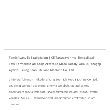
Tanúsítvány És Szabadalom | CE Tanúsítvánnyal Rendelkező
Tofu Termékcsalád, Szója Áztató És Mosó Tartály, Őrlő És Főzőgép
Gyártó | Yung Soon Lih Food Machine Co., Ltd.
1989 óta Tajvanon működő, a Yung Soon Lih Food Machine Co., Ltd.
egy élelmiszeripari gépgyártó, amely a szójabab, szójatej és tofu
előállítására specializálódott. Egyedi tervezésű szójatej- és tofu-gyártó
vonalak, ISO és CE tanúsítvánnyal, 40 országban értékesítve, szilárd
hírnévvel.