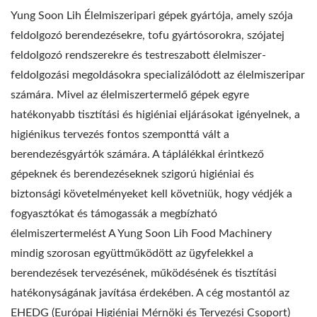
Yung Soon Lih Élelmiszeripari gépek gyártója, amely szója
feldolgozó berendezésekre, tofu gyártósorokra, szójatej
feldolgozó rendszerekre és testreszabott élelmiszer-
feldolgozási megoldásokra specializálódott az élelmiszeripar
számára. Mivel az élelmiszertermelő gépek egyre
hatékonyabb tisztítási és higiéniai eljárásokat igényelnek, a
higiénikus tervezés fontos szemponttá vált a
berendezésgyártók számára. A táplálékkal érintkező
gépeknek és berendezéseknek szigorú higiéniai és
biztonsági követelményeket kell követniük, hogy védjék a
fogyasztókat és támogassák a megbízható
élelmiszertermelést A Yung Soon Lih Food Machinery
mindig szorosan együttműködött az ügyfelekkel a
berendezések tervezésének, működésének és tisztítási
hatékonyságának javítása érdekében. A cég mostantól az
EHEDG (Európai Higiéniai Mérnöki és Tervezési Csoport)