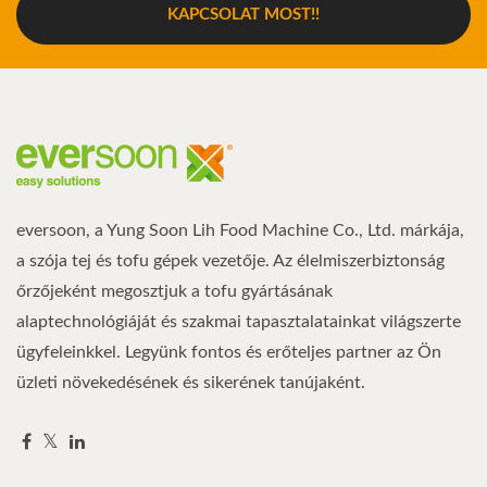
KAPCSOLAT MOST!!
eversoon, a Yung Soon Lih Food Machine Co., Ltd. márkája,
a szója tej és tofu gépek vezetője. Az élelmiszerbiztonság
őrzőjeként megosztjuk a tofu gyártásának
alaptechnológiáját és szakmai tapasztalatainkat világszerte
ügyfeleinkkel. Legyünk fontos és erőteljes partner az Ön
üzleti növekedésének és sikerének tanújaként.