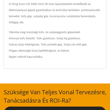
A Yung Soon Lih több mint 30 éves tapasztalattal rendelkezik az
élelmiszeripari gépek gyártásában és technikai területen, professzionális
termelés: tofu gép, szójatej gép, lucernacsíra csíráztatási berendezés,
őrlőgép stb.
Tekintse meg minőségi tofu- és szójatejgyártó gépeinket
Könnyű tofu készítő
,
Tofu gyártósor
,
Szója tej gyártósor
,
Száraz szója feldolgozás
,
Tofu préselő gép
,
Szója rizs őrlő gép
,
Magas sebességű búza lapfeldolgozó
, és bátran
lépjen velünk kapcsolatba
.
Szüksége Van Teljes Vonal Tervezésre,
Tanácsadásra És ROI-Ra?