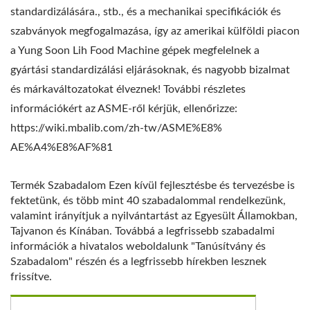
standardizálására., stb., és a mechanikai specifikációk és
szabványok megfogalmazása, így az amerikai külföldi piacon
a Yung Soon Lih Food Machine gépek megfelelnek a
gyártási standardizálási eljárásoknak, és nagyobb bizalmat
és márkaváltozatokat élveznek! További részletes
információkért az ASME-ről kérjük, ellenőrizze:
https://wiki.mbalib.com/zh-tw/ASME%E8%
AE%A4%E8%AF%81
Termék Szabadalom Ezen kívül fejlesztésbe és tervezésbe is
fektetünk, és több mint 40 szabadalommal rendelkezünk,
valamint irányítjuk a nyilvántartást az Egyesült Államokban,
Tajvanon és Kínában. Továbbá a legfrissebb szabadalmi
információk a hivatalos weboldalunk "Tanúsítvány és
Szabadalom" részén és a legfrissebb hírekben lesznek
frissítve.