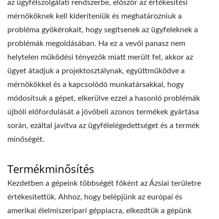
az ügyfélszolgálati rendszerbe, először az értékesítési
mérnököknek kell kideríteniük és meghatározniuk a
probléma gyökérokait, hogy segítsenek az ügyfeleknek a
problémák megoldásában. Ha ez a vevői panasz nem
helytelen működési tényezők miatt merült fel, akkor az
ügyet átadjuk a projektosztálynak, együttműködve a
mérnökökkel és a kapcsolódó munkatársakkal, hogy
módosítsuk a gépet, elkerülve ezzel a hasonló problémák
újbóli előfordulását a jövőbeli azonos termékek gyártása
során, ezáltal javítva az ügyfélelégedettséget és a termék
minőségét.
Termékminősítés
Kezdetben a gépeink többségét főként az Ázsiai területre
értékesítettük. Ahhoz, hogy belépjünk az európai és
amerikai élelmiszeripari géppiacra, elkezdtük a gépünk