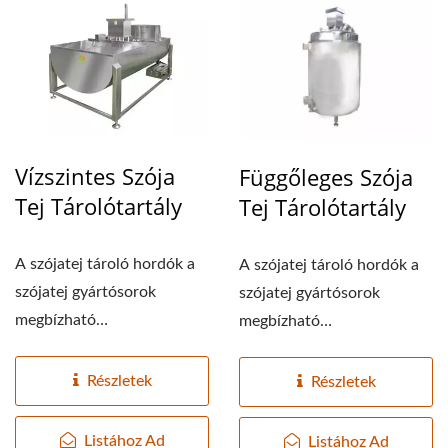
Vízszintes Szója
Függőleges Szója
Tej Tárolótartály
Tej Tárolótartály
A szójatej tároló hordók a
A szójatej tároló hordók a
szójatej gyártósorok
szójatej gyártósorok
megbízható
megbízható
mechanizmusai. Ezek
mechanizmusai. Ezek
szabályozzák...
szabályozzák...
Részletek
Részletek
Listához Ad
Listához Ad