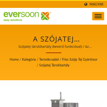
MAGYAR
A SZÓJATEJ
TÁROLÓTARTÁLY AZ
Szójatej tárolótartály (keverő funkcióval) / Az
automatikus tofu- és szójatejgyártó gépek vezetője, aki a
EGYIK GÉP A FRISS
élelmiszerbiztonságot helyezi előtérbe.
Home
/
Kategória
/
Termékcsalád
/
Friss Szója Tej Gyártósor
SZÓJATEJ
/
Szójatej Tárolótartály
GYÁRTÓSORBAN. / AZ
AUTOMATIKUS TOFU-
ÉS SZÓJATEJGYÁRTÓ
GÉPEK VEZETŐJE, AKI A