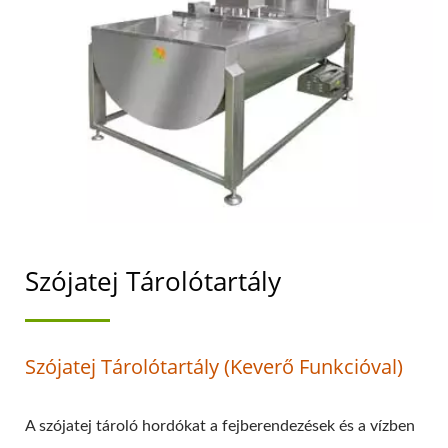
ÉLELMISZERBIZTONSÁGO
HELYEZI ELŐTÉRBE.
Szójatej Tárolótartály
Szójatej Tárolótartály (keverő Funkcióval)
A szójatej tároló hordókat a fejberendezések és a vízben