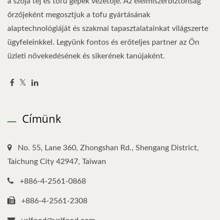
a szója tej és tofu gépek vezetője. Az élelmiszerbiztonság
őrzőjeként megosztjuk a tofu gyártásának
alaptechnológiáját és szakmai tapasztalatainkat világszerte
ügyfeleinkkel. Legyünk fontos és erőteljes partner az Ön
üzleti növekedésének és sikerének tanújaként.
Címünk
No. 55, Lane 360, Zhongshan Rd., Shengang District,
Taichung City 42947, Taiwan
+886-4-2561-0868
+886-4-2561-2308