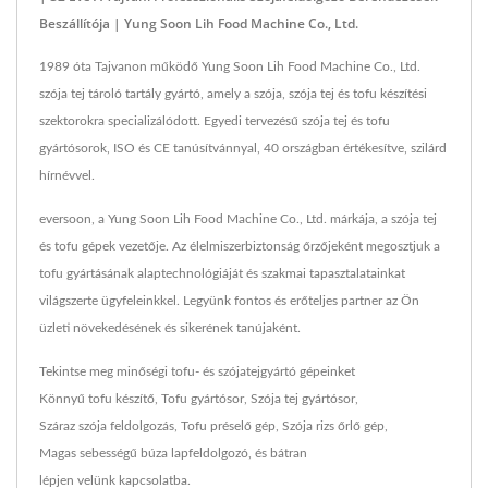
Beszállítója | Yung Soon Lih Food Machine Co., Ltd.
1989 óta Tajvanon működő Yung Soon Lih Food Machine Co., Ltd.
szója tej tároló tartály gyártó, amely a szója, szója tej és tofu készítési
szektorokra specializálódott. Egyedi tervezésű szója tej és tofu
gyártósorok, ISO és CE tanúsítvánnyal, 40 országban értékesítve, szilárd
hírnévvel.
eversoon, a Yung Soon Lih Food Machine Co., Ltd. márkája, a szója tej
és tofu gépek vezetője. Az élelmiszerbiztonság őrzőjeként megosztjuk a
tofu gyártásának alaptechnológiáját és szakmai tapasztalatainkat
világszerte ügyfeleinkkel. Legyünk fontos és erőteljes partner az Ön
üzleti növekedésének és sikerének tanújaként.
Tekintse meg minőségi tofu- és szójatejgyártó gépeinket
Könnyű tofu készítő
,
Tofu gyártósor
,
Szója tej gyártósor
,
Száraz szója feldolgozás
,
Tofu préselő gép
,
Szója rizs őrlő gép
,
Magas sebességű búza lapfeldolgozó
, és bátran
lépjen velünk kapcsolatba
.