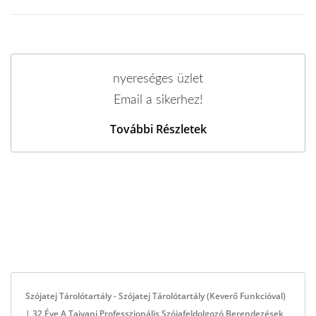
nyereséges üzlet
Email a sikerhez!
További Részletek
Szójatej Tárolótartály - Szójatej Tárolótartály (keverő Funkcióval)
| 32 Éve A Tajvani Professzionális Szójafeldolgozó Berendezések