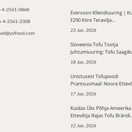
-4-2561-0868
Eversoon Kliendiuuring｜K
F290 Kiire Teravilja...
6-4-2561-2308
23 Jun, 2026
ood@yslfood.com
Sloveenia Tofu Tootja
Juhtumiuuring: Tofu Saagiku
18 Jun, 2026
Unistusest Tofupoodi
Prantsusmaal: Noore Ettevõt
17 Jun, 2026
Kuidas Üks Põhja-Ameerika
Ettevõtja Rajas Tofu Brändi..
12 Jun, 2026