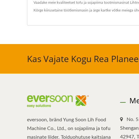
Vaadake meie kvaliteetset tofu ja sojapiima tootmismasinat
Lihtn
Kõrge kiirusetaine töötlemismasin
ja ärge kartke
võtke meiega üh
Kas Vajate Kogu Rea Planeer
Me
No. 5
eversoon, bränd Yung Soon Lih Food
Shengang
Machine Co., Ltd., on sojapiima ja tofu
42947, 
masinate liider. Toiduohutuse kaitsjana