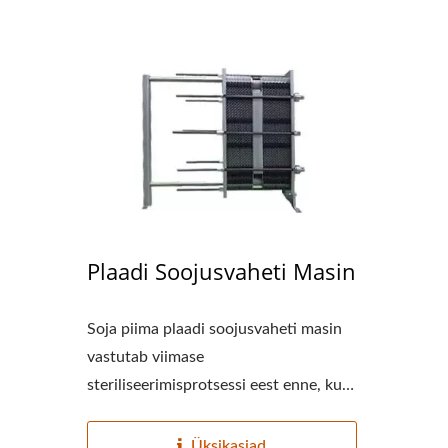
220kg Kuiva Oa Automaatne
Väike
Tofu Tootmisliin
Plaadi Soojusvaheti Masin
Soja piima plaadi soojusvaheti masin
vastutab viimase
steriliseerimisprotsessi eest enne, kui
pikendatud...
Üksikasjad