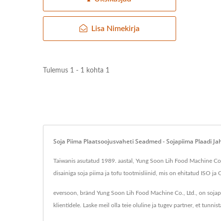
Lisa Nimekirja
Tulemus 1 - 1 kohta 1
Soja Piima Plaatsoojusvaheti Seadmed - Sojapiima Plaadi J
Taiwanis asutatud 1989. aastal, Yung Soon Lih Food Machine Co.,
disainiga soja piima ja tofu tootmisliinid, mis on ehitatud ISO ja
eversoon, bränd Yung Soon Lih Food Machine Co., Ltd., on sojap
klientidele. Laske meil olla teie oluline ja tugev partner, et tunnist