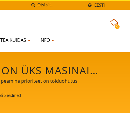
EESTI
0
TEA KUIDAS
INFO
 ON ÜKS MASINAID
ATSE TOFU JA
e peamine prioriteet on toiduohutus.
, KELLE PEAMINE
heti Seadmed
US.