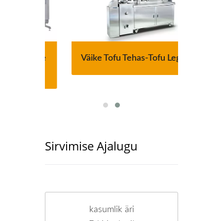
aatne
Väike Tofu Tehas-Tofu Legend
220
Sirvimise Ajalugu
kasumlik äri