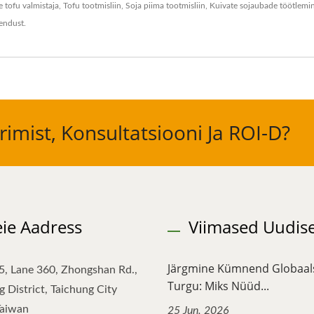
e tofu valmistaja
,
Tofu tootmisliin
,
Soja piima tootmisliin
,
Kuivate sojaubade töötlemi
endust
.
imist, Konsultatsiooni Ja ROI-D?
ie Aadress
Viimased Uudis
Järgmine Kümnend Globaal
5, Lane 360, Zhongshan Rd.,
Turgu: Miks Nüüd...
 District, Taichung City
Taiwan
25 Jun, 2026