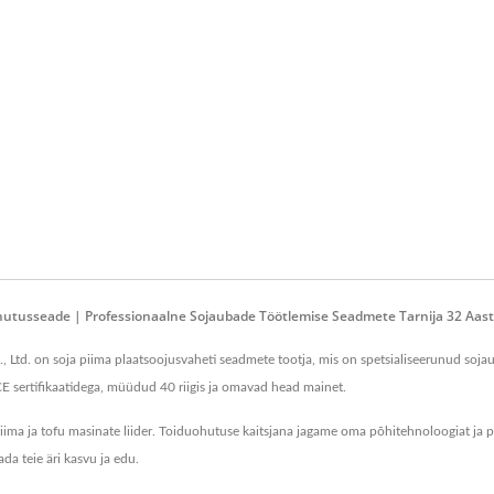
ahutusseade | Professionaalne Sojaubade Töötlemise Seadmete Tarnija 32 Aast
 Ltd. on soja piima plaatsoojusvaheti seadmete tootja, mis on spetsialiseerunud sojau
 CE sertifikaatidega, müüdud 40 riigis ja omavad head mainet.
iima ja tofu masinate liider. Toiduohutuse kaitsjana jagame oma põhitehnoloogiat ja
ada teie äri kasvu ja edu.