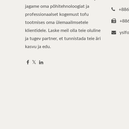
jagame oma põhitehnoloogiat ja
+886
professionaalset kogemust tofu
+88
tootmises oma ülemaailmsetele
klientidele. Laske meil olla teie oluline
yslf
ja tugev partner, et tunnistada teie äri
kasvu ja edu.