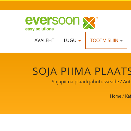
AVALEHT
LUGU
TOOTMISLIIN
SOJA PIIMA PLAA
SOJA PIIMA 
Sojapiima plaadi jahutusseade / Aut
SOJAPIIMA VALM
Home
/
Kat
PR