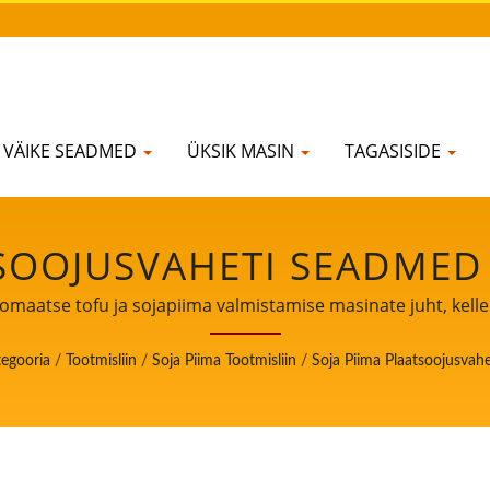
VÄIKE SEADMED
ÜKSIK MASIN
TAGASISIDE
TSOOJUSVAHETI SEADMED
TOOTMISLIINIS. / AUTOMA
omaatse tofu ja sojapiima valmistamise masinate juht, kell
ISTAMISE MASINATE JUHT
egooria
/
Tootmisliin
/
Soja Piima Tootmisliin
/
Soja Piima Plaatsoojusva
IORITEET ON TOIDUOHUT