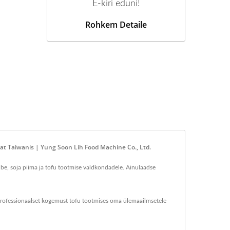
E-kiri eduni!
Rohkem Detaile
at Taiwanis | Yung Soon Lih Food Machine Co., Ltd.
be, soja piima ja tofu tootmise valdkondadele. Ainulaadse
 professionaalset kogemust tofu tootmises oma ülemaailmsetele