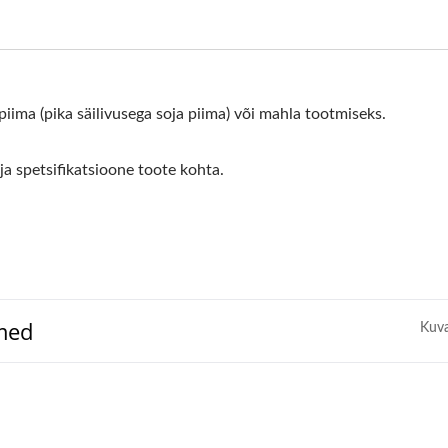
iima (pika säilivusega soja piima) või mahla tootmiseks.
 ja spetsifikatsioone toote kohta.
dmed
Kuva