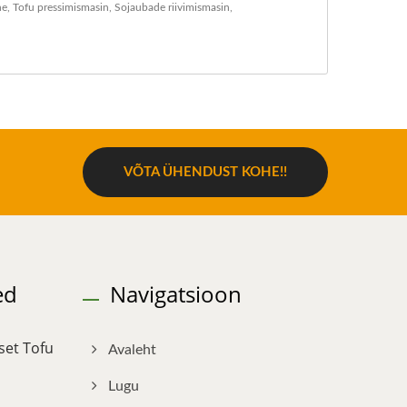
ne
,
Tofu pressimismasin
,
Sojaubade riivimismasin
,
VÕTA ÜHENDUST KOHE!!
ed
Navigatsioon
set Tofu
Avaleht
Lugu