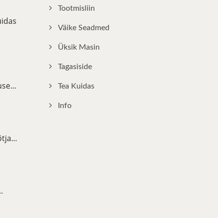
Tootmisliin
uidas
Väike Seadmed
Üksik Masin
Tagasiside
se...
Tea Kuidas
Info
ja...
.