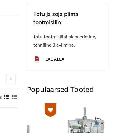
Tofu ja soja piima
tootmisliin
Tofu tootmisliini planeerimine,
tehniline üleviimine.
LAE ALLA
Populaarsed Tooted
: