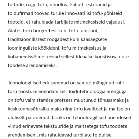
toitude, nagu tofu, nõudlus. Paljud restoranid ja
toidufirmad toovad turule innovaatilisi tofu-põhiseid
tooteid, et rahuldada tarbijate mitmekesiseid vajadusi.
Alates tofu burgeritest kuni tofu juustuni,
traditsioonilistest roogadest kuni kaasaegsete
loominguliste köökideni, tofu mitmekesisus ja
kohanemisvõime teevad sellest ideaalse koostisosa uute
toodete arendamiseks.
Tehnoloogilised edusammud on samuti mänginud rolli
tofu tööstuse edendamisel. Toidutehnoloogia arenguga
on tofu valmistamise protsess muutunud tõhusamaks ja
keskkonnasõbralikumaks ning tofu kvaliteet ja maitse on
oluliselt paranenud. Lisaks on tehnoloogilised uuendused
viinud erinevate tekstuuride ja maitsetega tofu toodete
arendamiseni, mis rahuldavad tarbijate toidulise