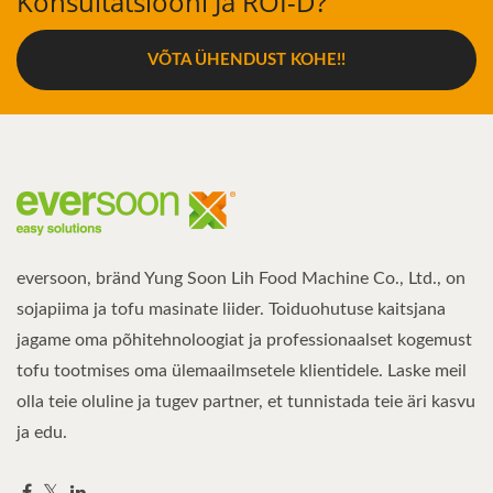
Konsultatsiooni Ja ROI-D?
VÕTA ÜHENDUST KOHE!!
eversoon, bränd Yung Soon Lih Food Machine Co., Ltd., on
sojapiima ja tofu masinate liider. Toiduohutuse kaitsjana
jagame oma põhitehnoloogiat ja professionaalset kogemust
tofu tootmises oma ülemaailmsetele klientidele. Laske meil
olla teie oluline ja tugev partner, et tunnistada teie äri kasvu
ja edu.