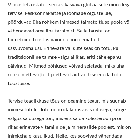
Viimastel aastatel, seoses kasvava globaalsete muredega
tervise, keskkonnakaitse ja loomade õiguste üle,
pöörduvad üha rohkem inimesed taimetoitluse poole või
vähendavad oma liha tarbimist. Selle taustal on
taimetoidu tööstus näinud enneolematuid
kasvuvõimalusi. Erinevate valikute seas on tofu, kui
traditsiooniline taimse valgu allikas, eriti tähelepanu
pälvinud. Mitmed põhjused võivad seletada, miks üha
rohkem ettevõtteid ja ettevõtjaid valib siseneda tofu
tööstusse.
Tervise teadlikkuse tõus on peamine tegur, mis suunab
inimesi tofule. Tofu on madala rasvasisaldusega, kõrge
valgusisaldusega toit, mis ei sisalda kolesterooli ja on
rikas erinevate vitamiinide ja mineraalide poolest, mis on
inimkehale kasulikud. Neile, kes soovivad vähendada