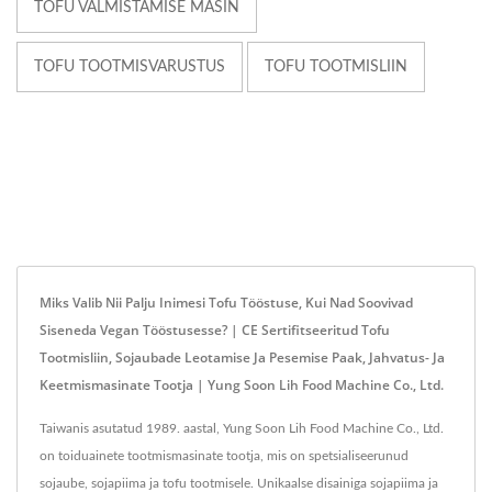
TOFU VALMISTAMISE MASIN
TOFU TOOTMISVARUSTUS
TOFU TOOTMISLIIN
Miks Valib Nii Palju Inimesi Tofu Tööstuse, Kui Nad Soovivad
Siseneda Vegan Tööstusesse? | CE Sertifitseeritud Tofu
Tootmisliin, Sojaubade Leotamise Ja Pesemise Paak, Jahvatus- Ja
Keetmismasinate Tootja | Yung Soon Lih Food Machine Co., Ltd.
Taiwanis asutatud 1989. aastal, Yung Soon Lih Food Machine Co., Ltd.
on toiduainete tootmismasinate tootja, mis on spetsialiseerunud
sojaube, sojapiima ja tofu tootmisele. Unikaalse disainiga sojapiima ja