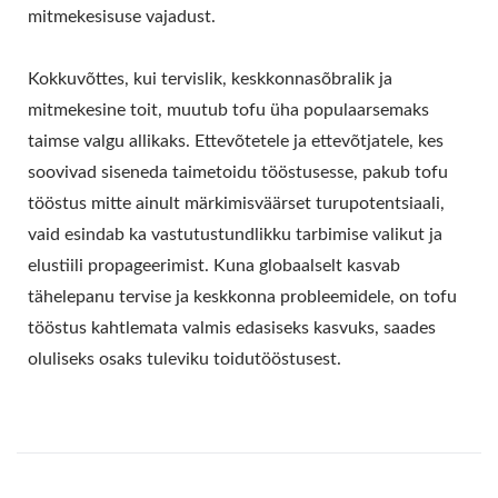
mitmekesisuse vajadust.
Kokkuvõttes, kui tervislik, keskkonnasõbralik ja
mitmekesine toit, muutub tofu üha populaarsemaks
taimse valgu allikaks. Ettevõtetele ja ettevõtjatele, kes
soovivad siseneda taimetoidu tööstusesse, pakub tofu
tööstus mitte ainult märkimisväärset turupotentsiaali,
vaid esindab ka vastutustundlikku tarbimise valikut ja
elustiili propageerimist. Kuna globaalselt kasvab
tähelepanu tervise ja keskkonna probleemidele, on tofu
tööstus kahtlemata valmis edasiseks kasvuks, saades
oluliseks osaks tuleviku toidutööstusest.