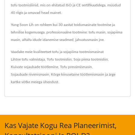
tofu tootmisliinid, mis on ehitatud ISO ja CE sertifikaatidega, müüdud
40 riigis ja omavad head mainet.
Yung Soon Lih on rohkem kui 30 aastat toidumasinate tootmise ja
tehnilise kogemusega, professionaalne tootmine: tofu masin, sojapiima
masin, alfalfa idude idanemise seadmed, jahvatusmasin jne.
Vaadake meie kvaliteetset tofu ja sojapiima tootmismasinat
Lihtne tofu valmistaja
,
Tofu tootmisliin
,
Soja piima tootmisliin
,
Kuivate sojaubade töötlemine
,
Tofu pressimismasin
,
Sojaubade riivimismasin
,
Kõrge kiirusetaine töötlemismasin
ja ärge
kartke
võtke meiega ühendust
.
Kas Vajate Kogu Rea Planeerimist,