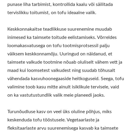
punase liha tarbimist, kontrollida kaalu või säilitada
tervislikku toitumist, on tofu ideaalne valik.
Keskkonnakaitse teadlikkuse suurenemine muudab
inimesed ka taimsete toitude eelistamiseks. Võrreldes
loomakasvatusega on tofu tootmisprotsessil palju
väiksem keskkonnamõju. Uuringud on näidanud, et
taimsete valkude tootmine nõuab oluliselt vähem vett ja
maad kui loomsetest valkudest ning suudab tõhusalt
vähendada kasvuhoonegaaside heitkoguseid. Seega, tofu
valimine toob kasu mitte ainult isiklikule tervisele, vaid
on ka vastutustundlik valik meie planeedi jaoks.
Turunõudluse kasv on veel üks oluline põhjus, miks
keskenduda tofu tööstusele. Vegetaarlaste ja
fleksitaarlaste arvu suurenemisega kasvab ka taimsete