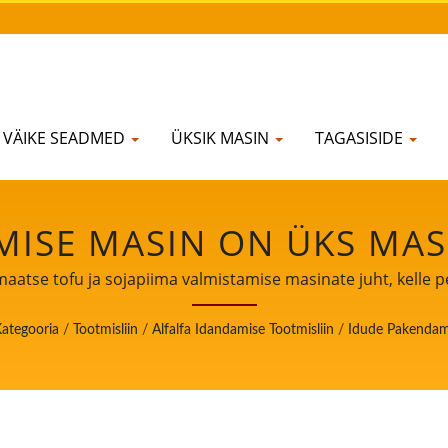
VÄIKE SEADMED
ÜKSIK MASIN
TAGASISIDE
ISE MASIN ON ÜKS MAS
IINIS. / AUTOMAATSE TO
atse tofu ja sojapiima valmistamise masinate juht, kelle p
SINATE JUHT, KELLE PE
ategooria
/
Tootmisliin
/
Alfalfa Idandamise Tootmisliin
/
Idude Pakendam
ON TOIDUOHUTUS.