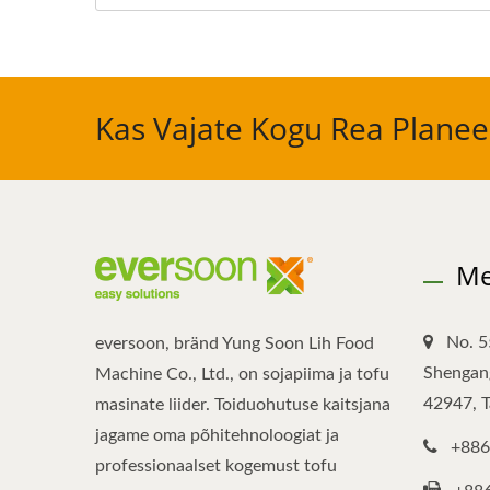
Kas Vajate Kogu Rea Planeer
Me
No. 5
eversoon, bränd Yung Soon Lih Food
Shengang
Machine Co., Ltd., on sojapiima ja tofu
42947, 
masinate liider. Toiduohutuse kaitsjana
jagame oma põhitehnoloogiat ja
+886
professionaalset kogemust tofu