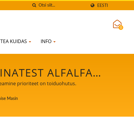
EESTI
0
TEA KUIDAS
INFO
INATEST ALFALFA
FU JA SOJAPIIMA
eamine prioriteet on toiduohutus.
AMINE PRIORITEET
ise Masin