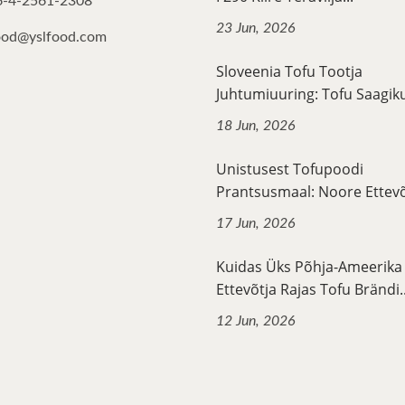
6-4-2561-2308
23 Jun, 2026
ood@yslfood.com
Sloveenia Tofu Tootja
Juhtumiuuring: Tofu Saagiku
18 Jun, 2026
Unistusest Tofupoodi
Prantsusmaal: Noore Ettevõt
17 Jun, 2026
Kuidas Üks Põhja-Ameerika
Ettevõtja Rajas Tofu Brändi..
12 Jun, 2026