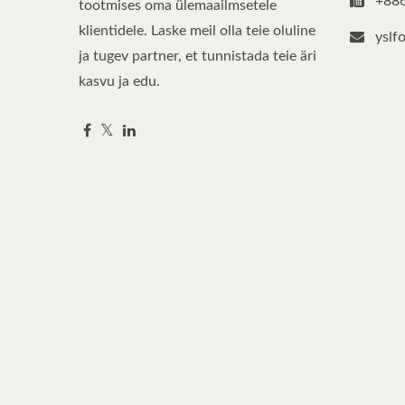
+88
tootmises oma ülemaailmsetele
klientidele. Laske meil olla teie oluline
yslf
ja tugev partner, et tunnistada teie äri
kasvu ja edu.