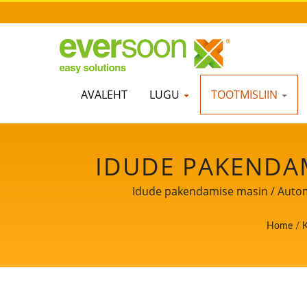
AVALEHT
LUGU
TOOTMISLIIN
IDUDE PAKENDAM
IDUDE TOOTMISL
Idude pakendamise masin / Automa
VALMISTAMISE MA
Home
/
K