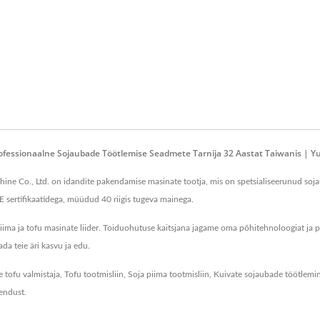
fessionaalne Sojaubade Töötlemise Seadmete Tarnija 32 Aastat Taiwanis | Yu
ine Co., Ltd. on idandite pakendamise masinate tootja, mis on spetsialiseerunud soja
CE sertifikaatidega, müüdud 40 riigis tugeva mainega.
iima ja tofu masinate liider. Toiduohutuse kaitsjana jagame oma põhitehnoloogiat ja
ada teie äri kasvu ja edu.
e tofu valmistaja
,
Tofu tootmisliin
,
Soja piima tootmisliin
,
Kuivate sojaubade töötlemi
endust
.