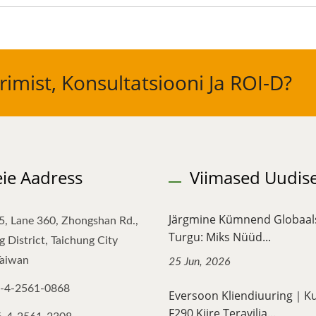
imist, Konsultatsiooni Ja ROI-D?
ie Aadress
Viimased Uudis
Järgmine Kümnend Globaal
5, Lane 360, Zhongshan Rd.,
Turgu: Miks Nüüd...
 District, Taichung City
Taiwan
25 Jun, 2026
-4-2561-0868
Eversoon Kliendiuuring｜K
F290 Kiire Teravilja...