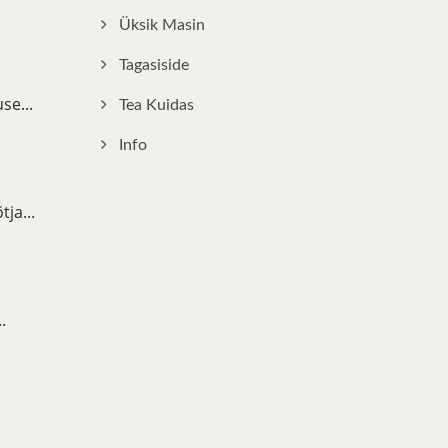
Üksik Masin
Tagasiside
se...
Tea Kuidas
Info
ja...
.