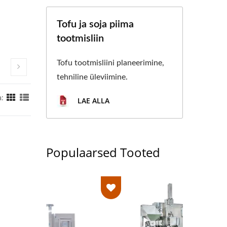
Tofu ja soja piima
tootmisliin
Tofu tootmisliini planeerimine,
tehniline üleviimine.
:
LAE ALLA
Populaarsed Tooted