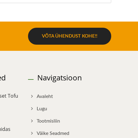
VÕTA ÜHENDUST KOHE!!
ed
Navigatsioon
set Tofu
Avaleht
Lugu
Tootmisliin
uidas
Väike Seadmed