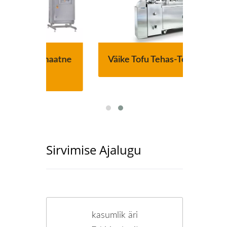
aatne
Väike Tofu Tehas-Tofu Legend
220
Sirvimise Ajalugu
kasumlik äri