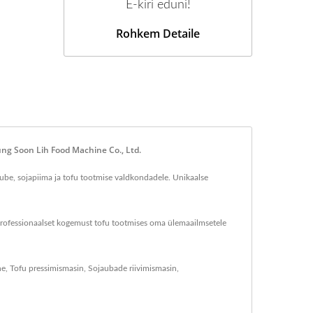
E-kiri eduni!
Rohkem Detaile
ng Soon Lih Food Machine Co., Ltd.
ube, sojapiima ja tofu tootmise valdkondadele. Unikaalse
 professionaalset kogemust tofu tootmises oma ülemaailmsetele
ne
,
Tofu pressimismasin
,
Sojaubade riivimismasin
,