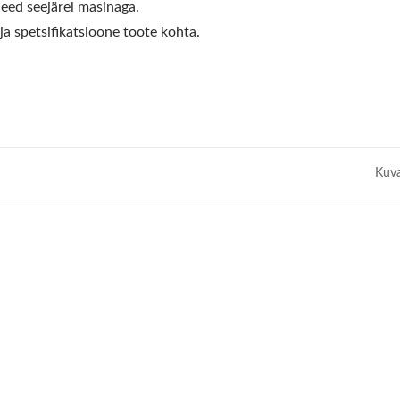
need seejärel masinaga.
 ja spetsifikatsioone toote kohta.
Kuva