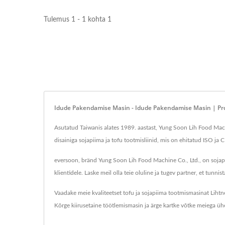
Tulemus 1 - 1 kohta 1
Idude Pakendamise Masin - Idude Pakendamise Masin | Pro
Asutatud Taiwanis alates 1989. aastast, Yung Soon Lih Food Mach
disainiga sojapiima ja tofu tootmisliinid, mis on ehitatud ISO ja 
eversoon, bränd Yung Soon Lih Food Machine Co., Ltd., on sojap
klientidele. Laske meil olla teie oluline ja tugev partner, et tunnist
Vaadake meie kvaliteetset tofu ja sojapiima tootmismasinat
Lihtn
Kõrge kiirusetaine töötlemismasin
ja ärge kartke
võtke meiega üh