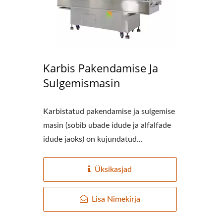
220kg Kuiva Oa Automaatne
Väike
Karbis Pakendamise Ja
Tofu Tootmisliin
Sulgemismasin
Karbistatud pakendamise ja sulgemise
masin (sobib ubade idude ja alfalfade
idude jaoks) on kujundatud...
Üksikasjad
Lisa Nimekirja