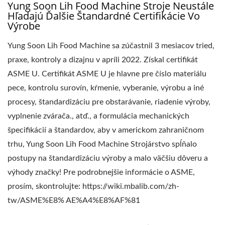
Yung Soon Lih Food Machine Stroje Neustále
Hľadajú Ďalšie Štandardné Certifikácie Vo
Výrobe
Yung Soon Lih Food Machine sa zúčastnil 3 mesiacov tried,
praxe, kontroly a dizajnu v apríli 2022. Získal certifikát
ASME U. Certifikát ASME U je hlavne pre číslo materiálu
pece, kontrolu surovín, kŕmenie, vyberanie, výrobu a iné
procesy, štandardizáciu pre obstarávanie, riadenie výroby,
vyplnenie zvárača., atď., a formulácia mechanických
špecifikácií a štandardov, aby v americkom zahraničnom
trhu, Yung Soon Lih Food Machine Strojárstvo spĺňalo
postupy na štandardizáciu výroby a malo väčšiu dôveru a
výhody značky! Pre podrobnejšie informácie o ASME,
prosím, skontrolujte: https://wiki.mbalib.com/zh-
tw/ASME%E8% AE%A4%E8%AF%81