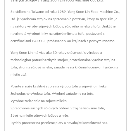
Varných Strojov | Yung Soon Lih Food Machine Co., Ltd.
So sídlom na Taiwane od roku 1989, Yung Soon Lih Food Machine Co.,
Ltd. je výrobcom strojov na spracovanie potravín, ktorý sa špecializuje
na sektory výroby sójových bôbov, sójového mlieka a tofu. Unikátne
navrhnuté výrobné linky na sójové mlieko a tofu, postavené s
certifikáciami ISO a CE, predávané v 40 krajinách s pevným renomé.
Yung Soon Lih má viac ako 30 rokov skúseností s výrobou a
technológiou potravinárskych strojov, profesionálna výroba: stroj na
tofu, stroj na sójové mlieko, zariadenie na klíčenie lucerny, mlynček na
mletie atď.
Pozrite si naše kvalitné stroje na výrobu tofu a sójového mlieka
Jednoduchý výrobca tofu
,
Výrobné zariadenie na tofu
,
Výrobné zariadenie na sójové mlieko
,
Spracovanie suchých sójových bôbov
,
Stroj na lisovanie tofu
,
Stroj na mletie sójových bôbov a ryže
,
Rýchly procesor na pšeničné pláty
a neváhajte
kontaktovať nás
.