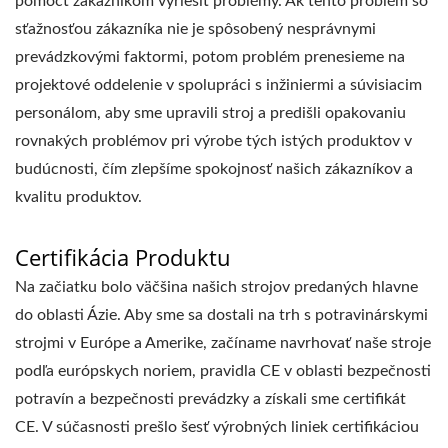
pomôcť zákazníkom vyriešiť problémy. Ak tento problém so
sťažnosťou zákazníka nie je spôsobený nesprávnymi
prevádzkovými faktormi, potom problém prenesieme na
projektové oddelenie v spolupráci s inžiniermi a súvisiacim
personálom, aby sme upravili stroj a predišli opakovaniu
rovnakých problémov pri výrobe tých istých produktov v
budúcnosti, čím zlepšíme spokojnosť našich zákazníkov a
kvalitu produktov.
Certifikácia Produktu
Na začiatku bolo väčšina našich strojov predaných hlavne
do oblasti Ázie. Aby sme sa dostali na trh s potravinárskymi
strojmi v Európe a Amerike, začíname navrhovať naše stroje
podľa európskych noriem, pravidla CE v oblasti bezpečnosti
potravín a bezpečnosti prevádzky a získali sme certifikát
CE. V súčasnosti prešlo šesť výrobných liniek certifikáciou