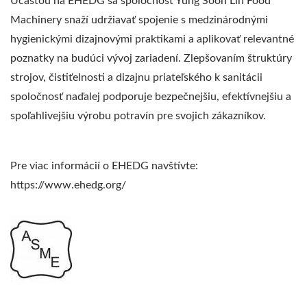
Účasťou na EHEDG sa spoločnosť Yung Soon Lih Food
Machinery snaží udržiavať spojenie s medzinárodnými
hygienickými dizajnovými praktikami a aplikovať relevantné
poznatky na budúci vývoj zariadení. Zlepšovaním štruktúry
strojov, čistiťelnosti a dizajnu priateľského k sanitácii
spoločnosť naďalej podporuje bezpečnejšiu, efektívnejšiu a
spoľahlivejšiu výrobu potravín pre svojich zákazníkov.
Pre viac informácií o EHEDG navštívte:
https://www.ehedg.org/