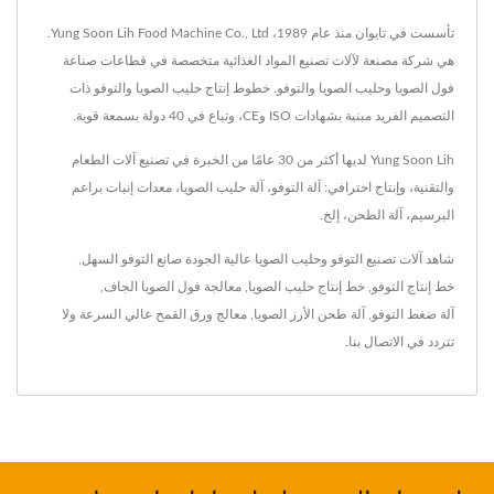
تأسست في تايوان منذ عام 1989، Yung Soon Lih Food Machine Co., Ltd.
هي شركة مصنعة لآلات تصنيع المواد الغذائية متخصصة في قطاعات صناعة
فول الصويا وحليب الصويا والتوفو. خطوط إنتاج حليب الصويا والتوفو ذات
التصميم الفريد مبنية بشهادات ISO وCE، وتباع في 40 دولة بسمعة قوية.
Yung Soon Lih لديها أكثر من 30 عامًا من الخبرة في تصنيع آلات الطعام
والتقنية، وإنتاج احترافي: آلة التوفو، آلة حليب الصويا، معدات إنبات براعم
البرسيم، آلة الطحن، إلخ.
شاهد آلات تصنيع التوفو وحليب الصويا عالية الجودة
صانع التوفو السهل
,
خط إنتاج التوفو
,
خط إنتاج حليب الصويا
,
معالجة فول الصويا الجاف
,
آلة ضغط التوفو
,
آلة طحن الأرز الصويا
,
معالج ورق القمح عالي السرعة
ولا
تتردد في
الاتصال بنا
.