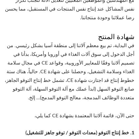
مع المهندسين والموظفين المعنيين لتعديل الآلة لتجنب تكرار
نفس المشاكل عند إنتاج نفس المنتجات في المستقبل، مما يحسن
رضا عملائنا وجودة منتجاتنا.
شهادة المنتج
في البداية، تم بيع معظم آلاتنا إلى منطقة آسيا بشكل رئيسي. من
أجل الدخول إلى سوق آلات الغذاء في أوروبا وأمريكا، بدأنا في
تصميم آلاتنا وفقًا للمعايير الأوروبية، وقواعد CE في مجال سلامة
الغذاء وسلامة التشغيل، وحصلنا على شهادة CE. حالياً، هناك ستة
خطوط إنتاج قد اجتازت شهادة CE، تشمل خط إنتاج التوفو الجاهز،
صانع التوفو السهل (ابدأ عملك مع آلة التوفو السهلة، آلة التوفو
متعددة الوظائف المدمجة، معالج التوفو المدمج)... إلخ.
حتى الآن، قائمة آلاتنا المعتمدة بشهادة CE كما يلي،
خط إنتاج التوفو (معدات التوفو / توفو جاهز للتشغيل)