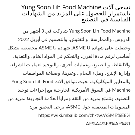
تسعى آلات Yung Soon Lih Food Machine
باستمرار للحصول على المزيد من الشهادات
القياسية في التصنيع
Yung Soon Lih Food Machine شاركت في 3 أشهر من
الدروس، والممارسة، والتفتيش، والتصميم في أبريل 2022
وحصلت على شهادة ASME U. شهادة ASME U مخصصة بشكل
أساسي لرقم مادة الفرن، والتحكم في المواد الخام، والتغذية،
والالتقاط، والتصنيع، وعمليات أخرى، والتوحيد لعمليات الشراء،
وإدارة الإنتاج، وملء اللحام., وغيرها، وصياغة المواصفات
والمعايير الميكانيكية، بحيث تتوافق آلات Yung Soon Lih Food
Machine في السوق الأمريكية الخارجية مع إجراءات توحيد
التصنيع، وتتمتع بمزيد من الثقة ومزايا العلامة التجارية! لمزيد من
المعلومات المتعمقة حول ASME، يرجى التحقق من:
https://wiki.mbalib.com/zh-tw/ASME%E8%
AE%A4%E8%AF%81