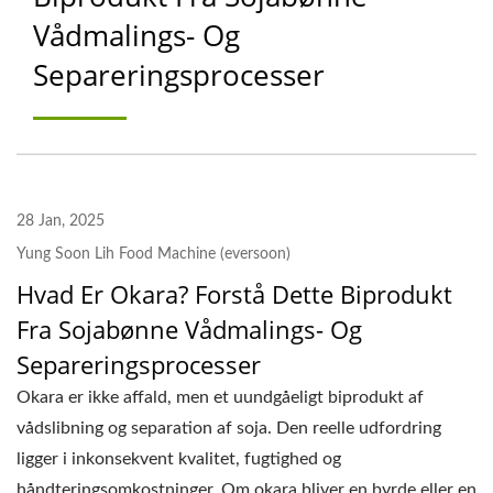
Vådmalings- Og
PRODUKTIONSLINJE,
Separeringsprocesser
SOJABØNNE
BLØDNINGS- OG VASKE
TANK, KVÆRN- OG
KOGEMASKINE
28 Jan, 2025
PRODUCENT | YUNG
Yung Soon Lih Food Machine (eversoon)
Hvad Er Okara? Forstå Dette Biprodukt
SOON LIH FOOD
Fra Sojabønne Vådmalings- Og
MACHINE CO., LTD.
Separeringsprocesser
Okara er ikke affald, men et uundgåeligt biprodukt af
vådslibning og separation af soja. Den reelle udfordring
ligger i inkonsekvent kvalitet, fugtighed og
håndteringsomkostninger. Om okara bliver en byrde eller en