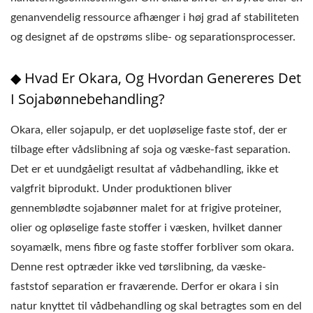
genanvendelig ressource afhænger i høj grad af stabiliteten
og designet af de opstrøms slibe- og separationsprocesser.
◆ Hvad Er Okara, Og Hvordan Genereres Det
I Sojabønnebehandling?
Okara, eller sojapulp, er det uopløselige faste stof, der er
tilbage efter vådslibning af soja og væske-fast separation.
Det er et uundgåeligt resultat af vådbehandling, ikke et
valgfrit biprodukt. Under produktionen bliver
gennemblødte sojabønner malet for at frigive proteiner,
olier og opløselige faste stoffer i væsken, hvilket danner
soyamælk, mens fibre og faste stoffer forbliver som okara.
Denne rest optræder ikke ved tørslibning, da væske-
faststof separation er fraværende. Derfor er okara i sin
natur knyttet til vådbehandling og skal betragtes som en del