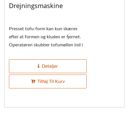
Drejningsmaskine
Presset tofu-form kan kun skæres
efter at formen og kluden er fjernet.
Operatøren skubber tofumøllen ind i
tofumøllevenderen til enden, trykker
på startknappen,...
Detaljer
Tilføj Til Kurv