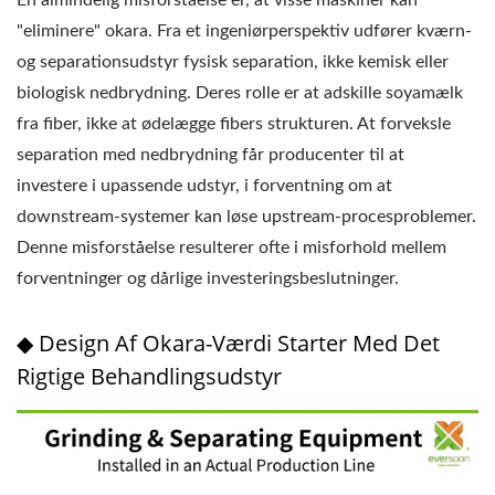
En almindelig misforståelse er, at visse maskiner kan
"eliminere" okara. Fra et ingeniørperspektiv udfører kværn-
og separationsudstyr fysisk separation, ikke kemisk eller
biologisk nedbrydning. Deres rolle er at adskille soyamælk
fra fiber, ikke at ødelægge fibers strukturen. At forveksle
separation med nedbrydning får producenter til at
investere i upassende udstyr, i forventning om at
downstream-systemer kan løse upstream-procesproblemer.
Denne misforståelse resulterer ofte i misforhold mellem
forventninger og dårlige investeringsbeslutninger.
◆ Design Af Okara-Værdi Starter Med Det
Rigtige Behandlingsudstyr