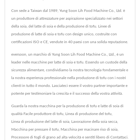
Con sede a Taiwan dal 1989, Yung Soon Lih Food Machine Co., Ltd. è
un produttore di attrezzature per aspirazione specializzato nei settori
della soia, del latte di soia e della produzione di tofu. Linee di
produzione di latte di soia e tofu con design unico, costruite con
certificazioni ISO e CE, vendute in 40 paesi con una solida reputazione.
eversoon, un marchio di Yung Soon Lih Food Machine Co., Ltd., è un
leader nelle macchine per latte di soia e tofu. Essendo un custode della
sicurezza alimentare, condividiamo la nostra tecnologia fondamentale e
la nostra esperienza professionale nella produzione di tofu con i nostri
clienti in tutto il mondo. Lasciateci essere il vostro partner importante e
potente per testimoniare la crescita e il successo della vostra attività.
Guarda la nostra macchina per la produzione di tofu e latte di soia di
qualità
Facile produttore di tofu
,
Linea di produzione del tofu
,
Linea di produzione del latte di soia
,
Lavorazione della soia secca
,
Macchina per pressare il tofu
,
Macchina per macinare riso di soia
,
Processore di fogli di grano ad alta velocità
e sentiti libero di
Contattaci
.