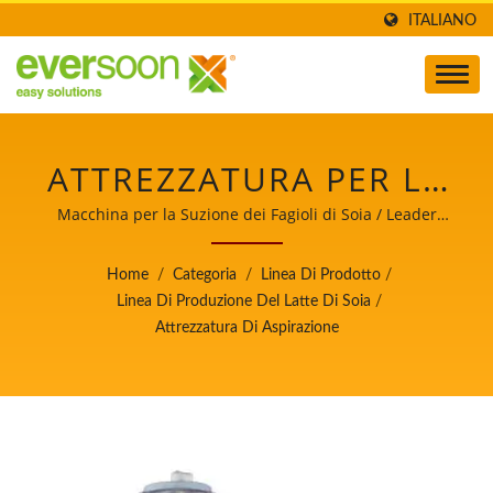
ITALIANO
ATTREZZATURA PER LA
SUZIONE DEI FAGIOLI
Macchina per la Suzione dei Fagioli di Soia / Leader
nella produzione automatica di macchine per la
DI SOIA / LEADER
preparazione di tofu e latte di soia con la massima
Home
/
Categoria
/
Linea Di Prodotto
/
priorità alla sicurezza alimentare.
NELLA PRODUZIONE
Linea Di Produzione Del Latte Di Soia
/
Attrezzatura Di Aspirazione
AUTOMATICA DI
MACCHINE PER LA
PREPARAZIONE DI
TOFU E LATTE DI SOIA