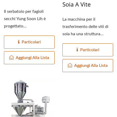
Soia A Vite
Il serbatoio per fagioli
secchi Yung Soon Lih è
La macchina per il
progettato
trasferimento delle viti di
ergonomicamene con
soia ha una struttura
un'altezza approssimativa...
semplice, un costo
Particolari
contenuto...
Particolari
Aggiungi Alla Lista
Aggiungi Alla Lista