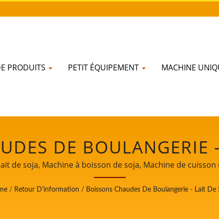
DE PRODUITS
PETIT ÉQUIPEMENT
MACHINE UNI
DES DE BOULANGERIE - 
 D'ÉQUIPEMENTS DE TR
it de soja, Machine à boisson de soja, Machine de cuisson de 
cation de lait de soja, Équipement de production de lait de s
 DU SOJA DEPUIS 32 ANS
me
/
Retour D'information
/
Boissons Chaudes De Boulangerie - Lait De 
ne à lait de soja / eversoon, une marque de Yung Soon Lih 
 que gardien de la sécurité alimentaire, nous partageons no
 LIH FOOD MACHINE CO.,