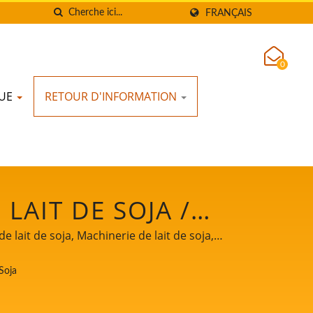
FRANÇAIS
0
QUE
RETOUR D'INFORMATION
LAIT DE SOJA /
ANSFORMATION
lait de soja, Machinerie de lait de soja,
oja, Machine de fabrication de lait de soja,
 À TAÏWAN | YUNG
Soja
Food Machine Co., Ltd., est un leader des
tre technologie de base et notre expérience
 LTD.