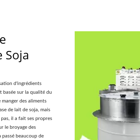
ec nos clients du monde entier. Laissez-nous être votre par
de la croissance et du succès de votre entreprise.
e
e Soja
sation d'ingrédients
t basée sur la qualité du
e manger des aliments
ase de lait de soja, mais
pas, il a fait ses propres
r le broyage des
 a passé beaucoup de