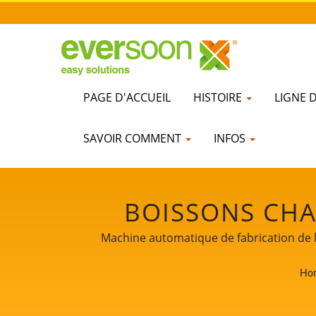
PAGE D'ACCUEIL
HISTOIRE
LIGNE 
SAVOIR COMMENT
INFOS
BOISSONS CHAU
FOURNISSEUR
Machine automatique de fabrication de la
Fabricant de lait de soja, Machine de fabri
PROFESSIONNELLE
Ho
Machine de transformation de soja, Machi
machines à lait de soja et à tofu. En tant
SOON