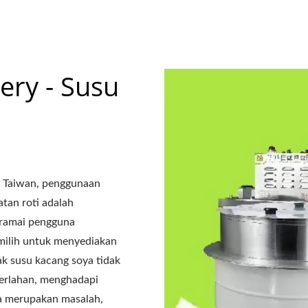
berkuasa anda untuk menyaksikan pertumbuhan dan kejaya
ry - Susu
n Taiwan, penggunaan
tan roti adalah
 ramai pengguna
milih untuk menyediakan
k susu kacang soya tidak
perlahan, menghadapi
a merupakan masalah,