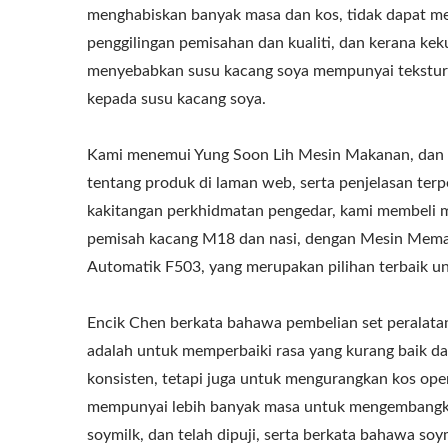
menghabiskan banyak masa dan kos, tidak dapat me
penggilingan pemisahan dan kualiti, dan kerana k
menyebabkan susu kacang soya mempunyai tekstur b
kepada susu kacang soya.
Kami menemui Yung Soon Lih Mesin Makanan, dan
tentang produk di laman web, serta penjelasan terp
kakitangan perkhidmatan pengedar, kami membeli m
pemisah kacang M18 dan nasi, dengan Mesin Mema
Automatik F503, yang merupakan pilihan terbaik u
Encik Chen berkata bahawa pembelian set peralata
adalah untuk memperbaiki rasa yang kurang baik dan
konsisten, tetapi juga untuk mengurangkan kos ope
mempunyai lebih banyak masa untuk mengembangka
soymilk, dan telah dipuji, serta berkata bahawa soy