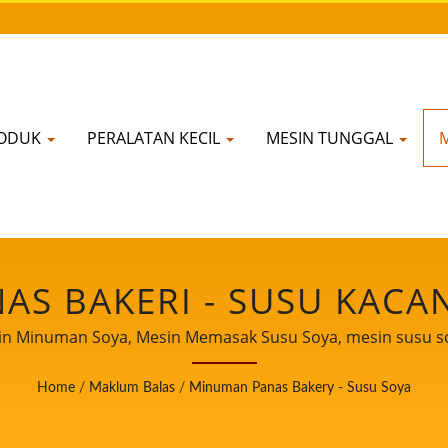
RODUK
PERALATAN KECIL
MESIN TUNGGAL
S BAKERI - SUSU KACA
MPROSESAN KACANG SOY
in Minuman Soya, Mesin Memasak Susu Soya, mesin susu s
oya, mesin pembuatan susu soya, mesin pemprosesan kacan
HUN DI TAIWAN | YUNG 
Home
/
Maklum Balas
/
Minuman Panas Bakery - Susu Soya
Co., Ltd., adalah peneraju Mesin Susu Kedelai dan Tahu. S
n profesional kami dalam pengeluaran Tahu kepada pelangga
MACHINE CO., LTD.