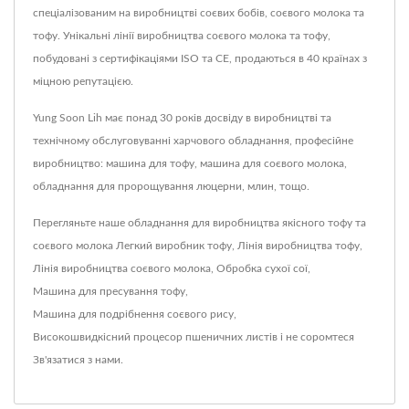
спеціалізованим на виробництві соєвих бобів, соєвого молока та
тофу. Унікальні лінії виробництва соєвого молока та тофу,
побудовані з сертифікаціями ISO та CE, продаються в 40 країнах з
міцною репутацією.
Yung Soon Lih має понад 30 років досвіду в виробництві та
технічному обслуговуванні харчового обладнання, професійне
виробництво: машина для тофу, машина для соєвого молока,
обладнання для пророщування люцерни, млин, тощо.
Перегляньте наше обладнання для виробництва якісного тофу та
соєвого молока
Легкий виробник тофу
,
Лінія виробництва тофу
,
Лінія виробництва соєвого молока
,
Обробка сухої сої
,
Машина для пресування тофу
,
Машина для подрібнення соєвого рису
,
Високошвидкісний процесор пшеничних листів
і не соромтеся
Зв'язатися з нами
.