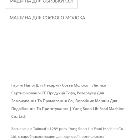
МАШИНА ДЛЯ ОБРОБКИ СОЇ
МАШИНА ДЛЯ СОЄВОГО МОЛОКА
Гарячі Напої Для Пекарні - Соєве Молоко | Лінійка
Сертифікованої CE Продукції Тофу, Резервуар Для
Замочування Та Промивання Сої, Виробник Машин Для
Подрібнення Та Приготування | Yung Soon Lih Food Machine
Co., Ltd.
Заснована в Тайвані з 1989 року, Yung Soon Lih Food Machine Co.,
Ltd. є виробником машин для харчової промисловості,