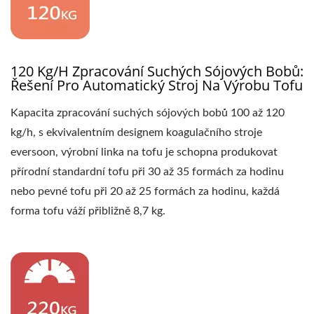
STROJ NA TOFU, STROJ
NA TOFU NA PRODEJ,
VÝROBCE STROJŮ NA
120 Kg/h Zpracování Suchých Sójových Bobů:
Řešení Pro Automatický Stroj Na Výrobu Tofu
TOFU, VÝROBCE STROJŮ
Kapacita zpracování suchých sójových bobů 100 až 120
NA TOFU, CENA STROJŮ
kg/h, s ekvivalentním designem koagulačního stroje
NA TOFU, STROJE NA
eversoon, výrobní linka na tofu je schopna produkovat
přírodní standardní tofu při 30 až 35 formách za hodinu
TOFU, STROJE A
nebo pevné tofu při 20 až 25 formách za hodinu, každá
ZAŘÍZENÍ NA TOFU,
forma tofu váží přibližně 8,7 kg.
VÝROBCE TOFU, STROJ
NA VÝROBU TOFU,
VÝROBA TOFU,