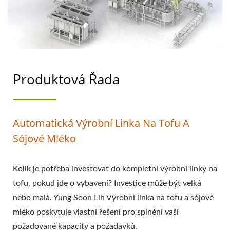
TOFU, VÝROBA TOFU,
DIAGRAM TOKU
VÝROBY TOFU, PROCES
VÝROBY TOFU, PROCES
Produktová Řada
VÝROBY TOFU,
AUTOMATICKÝ STROJ
Automatická Výrobní Linka Na Tofu A
NA TOFU,
Sójové Mléko
AUTOMATICKÝ STROJ
Kolik je potřeba investovat do kompletní výrobní linky na
NA VÝROBU TOFU,
tofu, pokud jde o vybavení? Investice může být velká
KOMERČNÍ STROJ NA
nebo malá. Yung Soon Lih Výrobní linka na tofu a sójové
mléko poskytuje vlastní řešení pro splnění vaší
TOFU, SNADNÝ
požadované kapacity a požadavků.