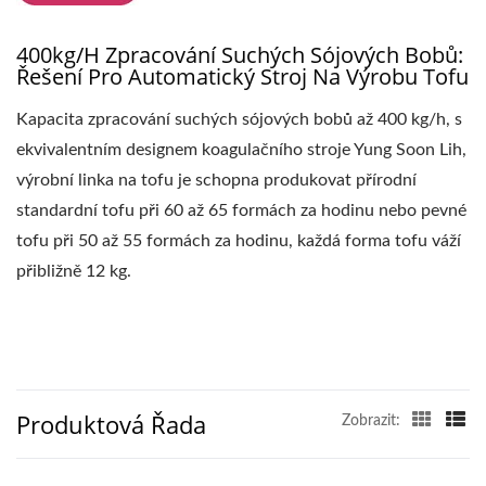
VÝROBU TOFU,
TOVÁRNA NA VÝROBU
400kg/h Zpracování Suchých Sójových Bobů:
Řešení Pro Automatický Stroj Na Výrobu Tofu
TOFU, VÝROBNÍ LINKA
Kapacita zpracování suchých sójových bobů až 400 kg/h, s
NA TOFU, CENA
ekvivalentním designem koagulačního stroje Yung Soon Lih,
VÝROBNÍ LINKY NA
výrobní linka na tofu je schopna produkovat přírodní
TOFU, VÝROBCE TOFU,
standardní tofu při 60 až 65 formách za hodinu nebo pevné
tofu při 50 až 55 formách za hodinu, každá forma tofu váží
STROJ NA VEGANSKÉ
přibližně 12 kg.
MASO, VÝROBNÍ LINKA
NA VEGANSKÉ MASO,
STROJNÍ A ZAŘÍZENÍ NA
Produktová Řada
Zobrazit:
ZELENINOVÉ TOFU,
POTRAVINOVÝ STROJ /