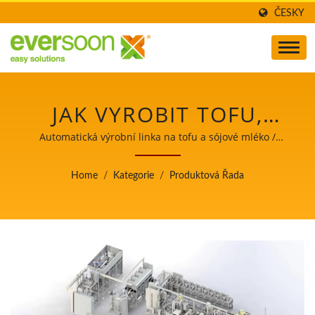
ČESKY
JAK VYROBIT TOFU,
VÝROBA TOFU, VÝROBA
Automatická výrobní linka na tofu a sójové mléko /
Vedoucí automatických strojů na výrobu tofu a sójového
TOFU, PROCES VÝROBY
mléka s nejvyšší prioritou na bezpečnost potravin.
Home
/
Kategorie
/
Produktová Řada
TOFU, VÝROBA TOFU,
PROCES VÝROBY TOFU,
PROCES TOFU, METODA
ZPRACOVÁNÍ TOFU,
PROCES ZPRACOVÁNÍ