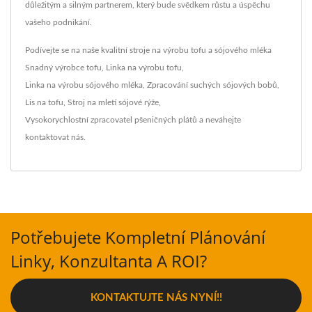
důležitým a silným partnerem, který bude svědkem růstu a úspěchu
vašeho podnikání.
Podívejte se na naše kvalitní stroje na výrobu tofu a sójového mléka
Snadný výrobce tofu
,
Linka na výrobu tofu
,
Linka na výrobu sójového mléka
,
Zpracování suchých sójových bobů
,
Lis na tofu
,
Stroj na mletí sójové rýže
,
Vysokorychlostní zpracovatel pšeničných plátů
a neváhejte
kontaktovat nás
.
Potřebujete Kompletní Plánování
Linky, Konzultanta A ROI?
KONTAKTUJTE NÁS NYNÍ!!