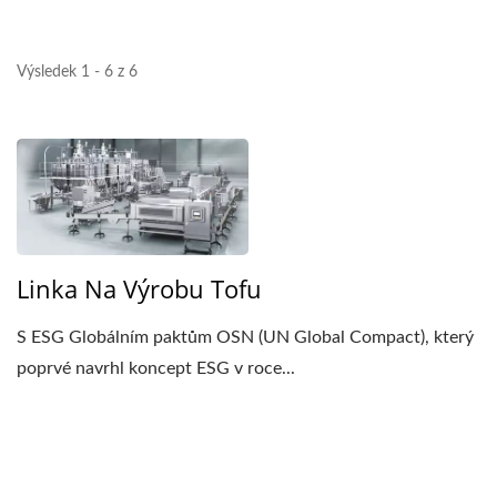
VEDOUCÍ
AUTOMATICKÝCH
Výsledek 1 - 6 z 6
STROJŮ NA VÝROBU
TOFU A SÓJOVÉHO
MLÉKA S NEJVYŠŠÍ
PRIORITOU NA
Linka Na Výrobu Tofu
BEZPEČNOST
POTRAVIN.
S ESG Globálním paktům OSN (UN Global Compact), který
poprvé navrhl koncept ESG v roce...