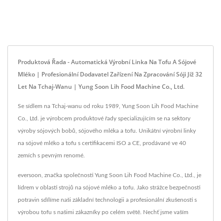
Produktová Řada - Automatická Výrobní Linka Na Tofu A Sójové
Mléko | Profesionální Dodavatel Zařízení Na Zpracování Sóji Již 32
Let Na Tchaj-Wanu | Yung Soon Lih Food Machine Co., Ltd.
Se sídlem na Tchaj-wanu od roku 1989, Yung Soon Lih Food Machine
Co., Ltd. je výrobcem produktové řady specializujícím se na sektory
výroby sójových bobů, sójového mléka a tofu. Unikátní výrobní linky
na sójové mléko a tofu s certifikacemi ISO a CE, prodávané ve 40
zemích s pevným renomé.
eversoon, značka společnosti Yung Soon Lih Food Machine Co., Ltd., je
lídrem v oblasti strojů na sójové mléko a tofu. Jako strážce bezpečnosti
potravin sdílíme naši základní technologii a profesionální zkušenosti s
výrobou tofu s našimi zákazníky po celém světě. Nechť jsme vaším