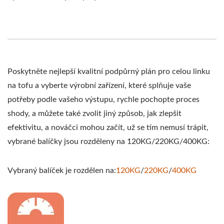
VÝROBCE TOFU, STROJ
NA SMAŽENÉ TOFU,
PRŮMYSLOVÁ VÝROBA
TOFU, ZAŘÍZENÍ NA
Poskytněte nejlepší kvalitní podpůrný plán pro celou linku
na tofu a vyberte výrobní zařízení, které splňuje vaše
SÓJOVÉ POTRAVINY,
potřeby podle vašeho výstupu, rychle pochopte proces
STROJ NA SÓJOVÉ
shody, a můžete také zvolit jiný způsob, jak zlepšit
MASO, STROJ NA
efektivitu, a nováčci mohou začít, už se tím nemusí trápit,
vybrané balíčky jsou rozděleny na 120KG/220KG/400KG:
SÓJOVÉ MLÉKO A
VÝROBU TOFU,
Vybraný balíček je rozdělen na:
120KG
/
220KG
/
400KG
VYBAVENÍ NA TOFU,
TOVÁRNA NA TOFU,