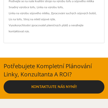
Podívejte se na naše kvalitní stroje na výrobu tofu a sójového mléka
Snadný výrobce tofu
,
Linka na výrobu tofu
,
Linka na výrobu sójového mléka
,
Zpracování suchých sójových bobů
,
Lis na tofu
,
Stroj na mletí sójové rýže
,
Vysokorychlostní zpracovatel pšeničných plátů
a neváhejte
kontaktovat nás
.
Potřebujete Kompletní Plánování
Linky, Konzultanta A ROI?
KONTAKTUJTE NÁS NYNÍ!!