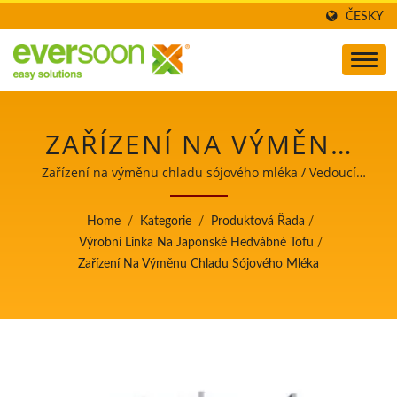
ČESKY
ZAŘÍZENÍ NA VÝMĚNU
CHLADU SÓJOVÉHO
Zařízení na výměnu chladu sójového mléka / Vedoucí
automatických strojů na výrobu tofu a sójového mléka s
MLÉKA JE JEDNÍM Z
nejvyšší prioritou na bezpečnost potravin.
Home
/
Kategorie
/
Produktová Řada
/
STROJŮ V JAPONSKÉ
Výrobní Linka Na Japonské Hedvábné Tofu
/
Zařízení Na Výměnu Chladu Sójového Mléka
VÝROBNÍ LINCE NA
HEDVÁBNÝ TOFU. /
VEDOUCÍ
AUTOMATICKÝCH