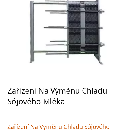
STROJŮ NA VÝROBU
TOFU A SÓJOVÉHO
MLÉKA S NEJVYŠŠÍ
PRIORITOU NA
BEZPEČNOST
POTRAVIN.
Zařízení Na Výměnu Chladu
Sójového Mléka
Zařízení Na Výměnu Chladu Sójového