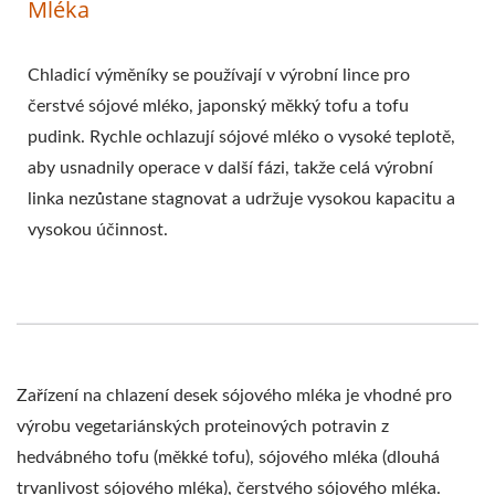
Mléka
Chladicí výměníky se používají v výrobní lince pro
čerstvé sójové mléko, japonský měkký tofu a tofu
pudink. Rychle ochlazují sójové mléko o vysoké teplotě,
aby usnadnily operace v další fázi, takže celá výrobní
linka nezůstane stagnovat a udržuje vysokou kapacitu a
vysokou účinnost.
Zařízení na chlazení desek sójového mléka je vhodné pro
výrobu vegetariánských proteinových potravin z
hedvábného tofu (měkké tofu), sójového mléka (dlouhá
trvanlivost sójového mléka), čerstvého sójového mléka.