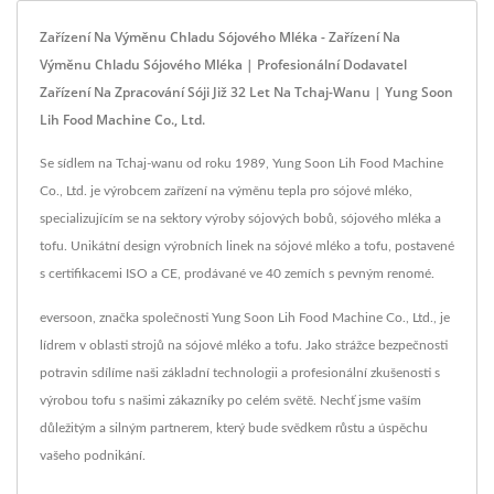
Zařízení Na Výměnu Chladu Sójového Mléka - Zařízení Na
Výměnu Chladu Sójového Mléka | Profesionální Dodavatel
Zařízení Na Zpracování Sóji Již 32 Let Na Tchaj-Wanu | Yung Soon
Lih Food Machine Co., Ltd.
Se sídlem na Tchaj-wanu od roku 1989, Yung Soon Lih Food Machine
Co., Ltd. je výrobcem zařízení na výměnu tepla pro sójové mléko,
specializujícím se na sektory výroby sójových bobů, sójového mléka a
tofu. Unikátní design výrobních linek na sójové mléko a tofu, postavené
s certifikacemi ISO a CE, prodávané ve 40 zemích s pevným renomé.
eversoon, značka společnosti Yung Soon Lih Food Machine Co., Ltd., je
lídrem v oblasti strojů na sójové mléko a tofu. Jako strážce bezpečnosti
potravin sdílíme naši základní technologii a profesionální zkušenosti s
výrobou tofu s našimi zákazníky po celém světě. Nechť jsme vaším
důležitým a silným partnerem, který bude svědkem růstu a úspěchu
vašeho podnikání.