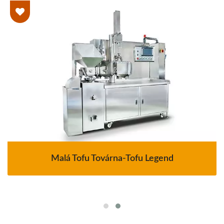
Malá Tofu Továrna-Tofu Legend