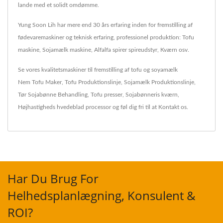
lande med et solidt omdømme.
Yung Soon Lih har mere end 30 års erfaring inden for fremstilling af
fødevaremaskiner og teknisk erfaring, professionel produktion: Tofu
maskine, Sojamælk maskine, Alfalfa spirer spireudstyr, Kværn osv.
Se vores kvalitetsmaskiner til fremstilling af tofu og soyamælk
Nem Tofu Maker
,
Tofu Produktionslinje
,
Sojamælk Produktionslinje
,
Tør Sojabønne Behandling
,
Tofu presser
,
Sojabønneris kværn
,
Højhastigheds hvedeblad processor
og føl dig fri til at
Kontakt os
.
Har Du Brug For
Helhedsplanlægning, Konsulent &
ROI?