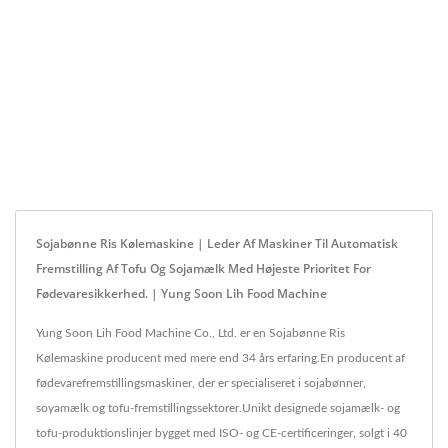
Sojabønne Ris Kølemaskine | Leder Af Maskiner Til Automatisk
Fremstilling Af Tofu Og Sojamælk Med Højeste Prioritet For
Fødevaresikkerhed. | Yung Soon Lih Food Machine
Yung Soon Lih Food Machine Co., Ltd. er en Sojabønne Ris
Kølemaskine producent med mere end 34 års erfaring.En producent af
fødevarefremstillingsmaskiner, der er specialiseret i sojabønner,
soyamælk og tofu-fremstillingssektorer.Unikt designede sojamælk- og
tofu-produktionslinjer bygget med ISO- og CE-certificeringer, solgt i 40