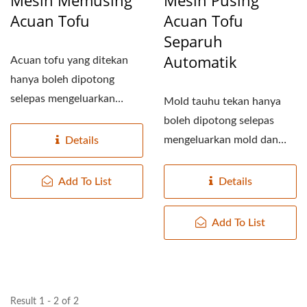
Acuan Tofu
Acuan Tofu
Separuh
Automatik
Acuan tofu yang ditekan
hanya boleh dipotong
selepas mengeluarkan
Mold tauhu tekan hanya
acuan dan kain. Mesin ini
boleh dipotong selepas
dikendalikan...
mengeluarkan mold dan
Details
kain. Pengendali menolak...
Add To List
Details
Add To List
Result 1 - 2 of 2