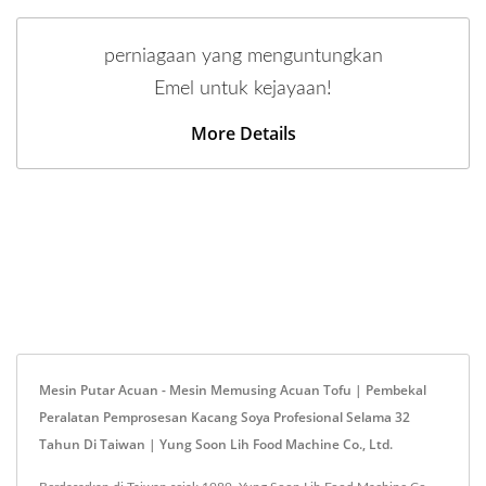
perniagaan yang menguntungkan
Emel untuk kejayaan!
More Details
Mesin Putar Acuan - Mesin Memusing Acuan Tofu | Pembekal
Peralatan Pemprosesan Kacang Soya Profesional Selama 32
Tahun Di Taiwan | Yung Soon Lih Food Machine Co., Ltd.