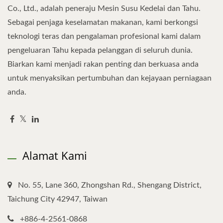
Co., Ltd., adalah peneraju Mesin Susu Kedelai dan Tahu.
Sebagai penjaga keselamatan makanan, kami berkongsi
teknologi teras dan pengalaman profesional kami dalam
pengeluaran Tahu kepada pelanggan di seluruh dunia.
Biarkan kami menjadi rakan penting dan berkuasa anda
untuk menyaksikan pertumbuhan dan kejayaan perniagaan
anda.
Alamat Kami
No. 55, Lane 360, Zhongshan Rd., Shengang District,
Taichung City 42947, Taiwan
+886-4-2561-0868