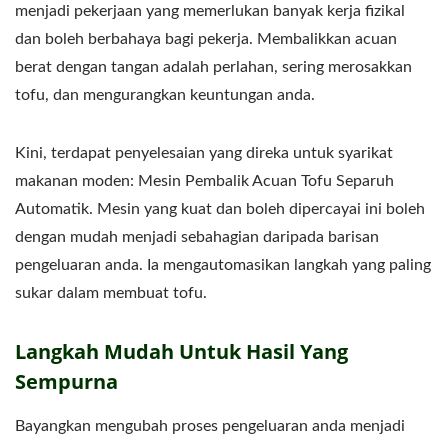
menjadi pekerjaan yang memerlukan banyak kerja fizikal
dan boleh berbahaya bagi pekerja. Membalikkan acuan
berat dengan tangan adalah perlahan, sering merosakkan
tofu, dan mengurangkan keuntungan anda.
Kini, terdapat penyelesaian yang direka untuk syarikat
makanan moden: Mesin Pembalik Acuan Tofu Separuh
Automatik. Mesin yang kuat dan boleh dipercayai ini boleh
dengan mudah menjadi sebahagian daripada barisan
pengeluaran anda. Ia mengautomasikan langkah yang paling
sukar dalam membuat tofu.
Langkah Mudah Untuk Hasil Yang
Sempurna
Bayangkan mengubah proses pengeluaran anda menjadi