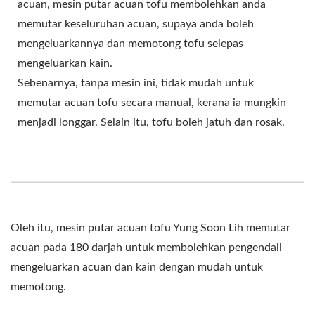
acuan, mesin putar acuan tofu membolehkan anda
memutar keseluruhan acuan, supaya anda boleh
mengeluarkannya dan memotong tofu selepas
mengeluarkan kain.
Sebenarnya, tanpa mesin ini, tidak mudah untuk
memutar acuan tofu secara manual, kerana ia mungkin
menjadi longgar. Selain itu, tofu boleh jatuh dan rosak.
Oleh itu, mesin putar acuan tofu Yung Soon Lih memutar
acuan pada 180 darjah untuk membolehkan pengendali
mengeluarkan acuan dan kain dengan mudah untuk
memotong.