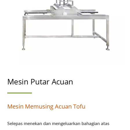
AUTOMATIK DENGAN
KEUTAMAAN
TERTINGGI DALAM
KESELAMATAN
MAKANAN.
Mesin Putar Acuan
Mesin Memusing Acuan Tofu
Selepas menekan dan mengeluarkan bahagian atas