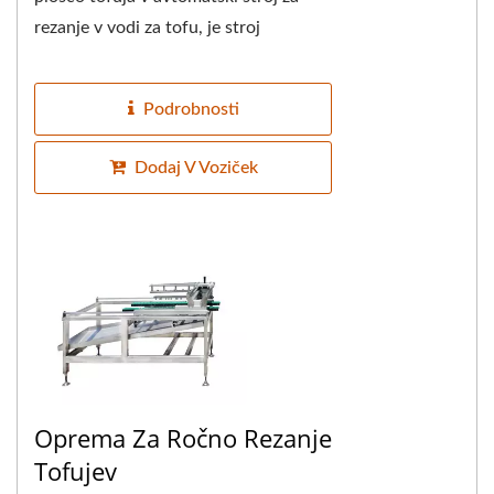
rezanje v vodi za tofu, je stroj
opremljen s transportnim trakom, ki
samodejno prenaša...
Podrobnosti
Dodaj V Voziček
Oprema Za Ročno Rezanje
Tofujev