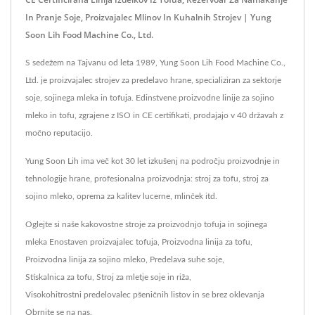
In Pranje Soje, Proizvajalec Mlinov In Kuhalnih Strojev | Yung
Soon Lih Food Machine Co., Ltd.
S sedežem na Tajvanu od leta 1989, Yung Soon Lih Food Machine Co.,
Ltd. je proizvajalec strojev za predelavo hrane, specializiran za sektorje
soje, sojinega mleka in tofuja. Edinstvene proizvodne linije za sojino
mleko in tofu, zgrajene z ISO in CE certifikati, prodajajo v 40 državah z
močno reputacijo.
Yung Soon Lih ima več kot 30 let izkušenj na področju proizvodnje in
tehnologije hrane, profesionalna proizvodnja: stroj za tofu, stroj za
sojino mleko, oprema za kalitev lucerne, mlinček itd.
Oglejte si naše kakovostne stroje za proizvodnjo tofuja in sojinega
mleka
Enostaven proizvajalec tofuja
,
Proizvodna linija za tofu
,
Proizvodna linija za sojino mleko
,
Predelava suhe soje
,
Stiskalnica za tofu
,
Stroj za mletje soje in riža
,
Visokohitrostni predelovalec pšeničnih listov
in se brez oklevanja
Obrnite se na nas
.