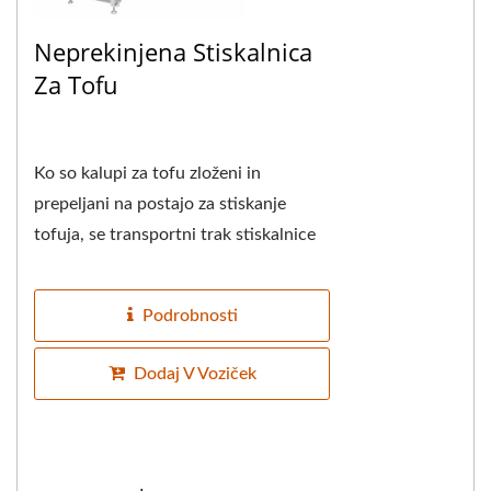
Neprekinjena Stiskalnica
Za Tofu
Ko so kalupi za tofu zloženi in
prepeljani na postajo za stiskanje
tofuja, se transportni trak stiskalnice
tofuja sinhronizira in kalupi za tofu se
samodejno...
Podrobnosti
Dodaj V Voziček