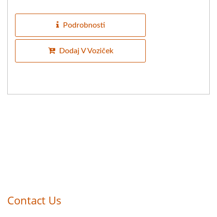
obračanje oblik tofuja do konca,
pritisne...
Podrobnosti
Dodaj V Voziček