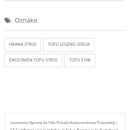
Oznake
HRANA STROJ
TOFU LEGEND SERIJA
ENOSTAVEN TOFU STROJ
TOFU STAR
Inovativna Oprema Za Tofu Prinaša Konkurenčnost Proizvodnji |
CE Certificirana Linija Izdelkov Iz Tofua, Rezervoar Za Namakanje