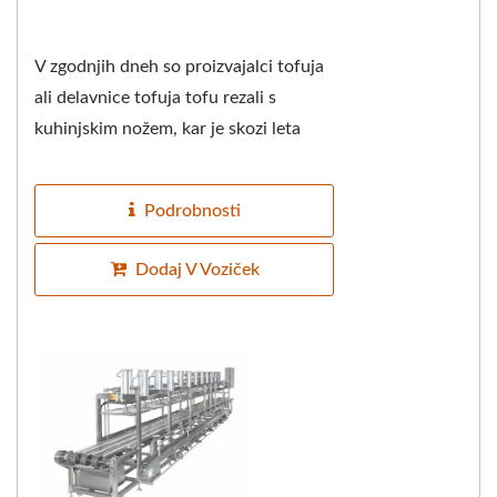
V zgodnjih dneh so proizvajalci tofuja
ali delavnice tofuja tofu rezali s
kuhinjskim nožem, kar je skozi leta
preizkušalo mojstrov nož in
doslednost...
Podrobnosti
Dodaj V Voziček