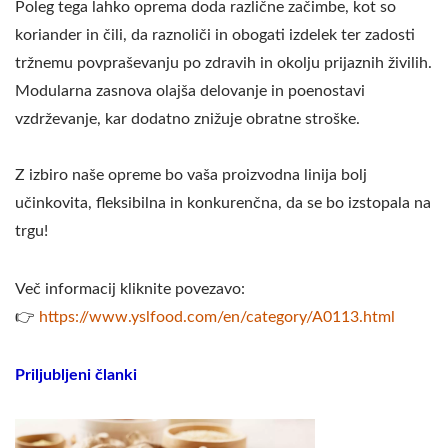
Poleg tega lahko oprema doda različne začimbe, kot so
stroj za izdelavo sojinega mleka in tofuje, komercialni
koriander in čili, da raznoliči in obogati izdelek ter zadosti
proizvajalec sojinega mleka, komercialni stroj za sojino
tržnemu povpraševanju po zdravih in okolju prijaznih živilih.
mleko, komercialni stroj za sojino mleko, komercialna
naprava za sojino mleko, kuhalnik za sojino mleko za
Modularna zasnova olajša delovanje in poenostavi
poslovno uporabo, mlinček za sojino mleko za poslovno
vzdrževanje, kar dodatno znižuje obratne stroške.
uporabo, naprava za sojino mleko za poslovno uporabo,
naprave za sojino mleko za poslovno uporabo, oprema
Z izbiro naše opreme bo vaša proizvodna linija bolj
za proizvodnjo sojinega mleka / eversoon, blagovna
učinkovita, fleksibilna in konkurenčna, da se bo izstopala na
znamka podjetja Yung Soon Lih Food Machine Co., Ltd.,
trgu!
je vodilna na področju naprav za sojino mleko in tofu.
Kot varuh varnosti hrane delimo našo osnovno
tehnologijo in strokovne izkušnje pri proizvodnji tofuja z
Več informacij kliknite povezavo:
našimi strankami po vsem svetu. Pustite, da postanemo
👉
https://www.yslfood.com/en/category/A0113.html
vaš pomemben in močan partner, ki bo priča rasti in
uspehu vašega podjetja.
Priljubljeni članki