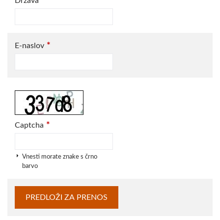
Država
*
E-naslov
*
Captcha
Vnesti morate znake s črno
barvo