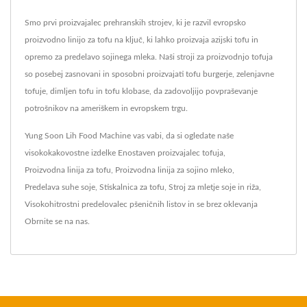
Smo prvi proizvajalec prehranskih strojev, ki je razvil evropsko
proizvodno linijo za tofu na ključ, ki lahko proizvaja azijski tofu in
opremo za predelavo sojinega mleka. Naši stroji za proizvodnjo tofuja
so posebej zasnovani in sposobni proizvajati tofu burgerje, zelenjavne
tofuje, dimljen tofu in tofu klobase, da zadovoljijo povpraševanje
potrošnikov na ameriškem in evropskem trgu.
Yung Soon Lih Food Machine vas vabi, da si ogledate naše
visokokakovostne izdelke
Enostaven proizvajalec tofuja
,
Proizvodna linija za tofu
,
Proizvodna linija za sojino mleko
,
Predelava suhe soje
,
Stiskalnica za tofu
,
Stroj za mletje soje in riža
,
Visokohitrostni predelovalec pšeničnih listov
in se brez oklevanja
Obrnite se na nas
.