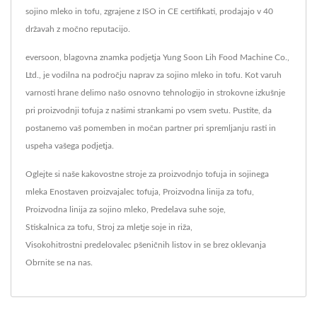
sojino mleko in tofu, zgrajene z ISO in CE certifikati, prodajajo v 40
državah z močno reputacijo.
eversoon, blagovna znamka podjetja Yung Soon Lih Food Machine Co.,
Ltd., je vodilna na področju naprav za sojino mleko in tofu. Kot varuh
varnosti hrane delimo našo osnovno tehnologijo in strokovne izkušnje
pri proizvodnji tofuja z našimi strankami po vsem svetu. Pustite, da
postanemo vaš pomemben in močan partner pri spremljanju rasti in
uspeha vašega podjetja.
Oglejte si naše kakovostne stroje za proizvodnjo tofuja in sojinega
mleka
Enostaven proizvajalec tofuja
,
Proizvodna linija za tofu
,
Proizvodna linija za sojino mleko
,
Predelava suhe soje
,
Stiskalnica za tofu
,
Stroj za mletje soje in riža
,
Visokohitrostni predelovalec pšeničnih listov
in se brez oklevanja
Obrnite se na nas
.