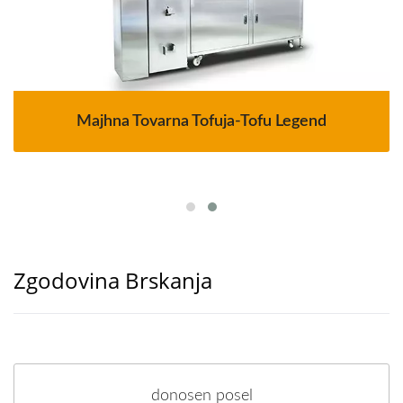
Majhna Tovarna Tofuja-Tofu Legend
Zgodovina Brskanja
donosen posel