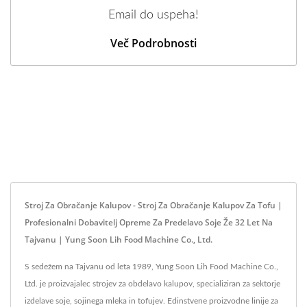
Email do uspeha!
Več Podrobnosti
Stroj Za Obračanje Kalupov - Stroj Za Obračanje Kalupov Za Tofu |
Profesionalni Dobavitelj Opreme Za Predelavo Soje Že 32 Let Na
Tajvanu | Yung Soon Lih Food Machine Co., Ltd.
S sedežem na Tajvanu od leta 1989, Yung Soon Lih Food Machine Co.,
Ltd. je proizvajalec strojev za obdelavo kalupov, specializiran za sektorje
izdelave soje, sojinega mleka in tofujev. Edinstvene proizvodne linije za