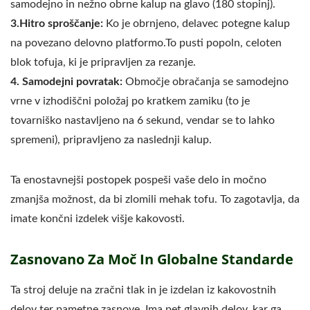
samodejno in nežno obrne kalup na glavo (180 stopinj).
3.Hitro sproščanje:
Ko je obrnjeno, delavec potegne kalup
na povezano delovno platformo.To pusti popoln, celoten
blok tofuja, ki je pripravljen za rezanje.
4. Samodejni povratak:
Območje obračanja se samodejno
vrne v izhodiščni položaj po kratkem zamiku (to je
tovarniško nastavljeno na 6 sekund, vendar se to lahko
spremeni), pripravljeno za naslednji kalup.
Ta enostavnejši postopek pospeši vaše delo in močno
zmanjša možnost, da bi zlomili mehak tofu. To zagotavlja, da
imate končni izdelek višje kakovosti.
Zasnovano Za Moč In Globalne Standarde
Ta stroj deluje na zračni tlak in je izdelan iz kakovostnih
delov ter pametne zasnove. Ima pet glavnih delov, kar ga