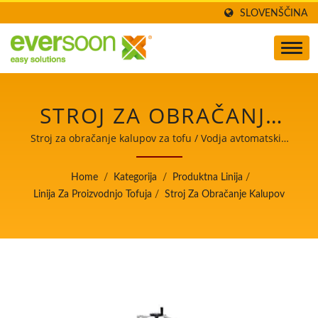
SLOVENŠČINA
STROJ ZA OBRAČANJE
TOFU KALUPOV JE
Stroj za obračanje kalupov za tofu / Vodja avtomatskih
strojev za izdelavo tofuja in sojinega mleka z najvišjo
EDEN IZMED STROJEV V
prednostjo na varnosti hrane.
Home
/
Kategorija
/
Produktna Linija
/
PROIZVODNI LINIJI
Linija Za Proizvodnjo Tofuja
/
Stroj Za Obračanje Kalupov
TOFU. / VODJA
AVTOMATSKIH STROJEV
ZA IZDELAVO TOFUJA IN
SOJINEGA MLEKA Z