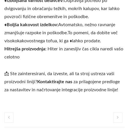
♦
Izboljšana varnost delavcev:
Odpravlja potrebo po
dvigovanju in obračanju težkih, mokrih kalupov, kar lahko
povzroči fizične obremenitve in poškodbe.
♦
Boljša kakovost izdelkov:
Avtomatsko, nežno ravnanje
zmanjšuje razpoke in poškodbe.To pomeni, da dobite več
visokokakovostnega tofua, ki ga
♦
lahko prodate.
Hitrejša proizvodnja:
Hiter in zanesljiv čas cikla naredi vašo
celotno
📩 Ste zainteresirani, da izveste, ali ta stroj ustreza vaši
proizvodni liniji?
Kontaktirajte nas
za prilagojene predloge
za nastavitev in načrtovanje integracije proizvodne linije!