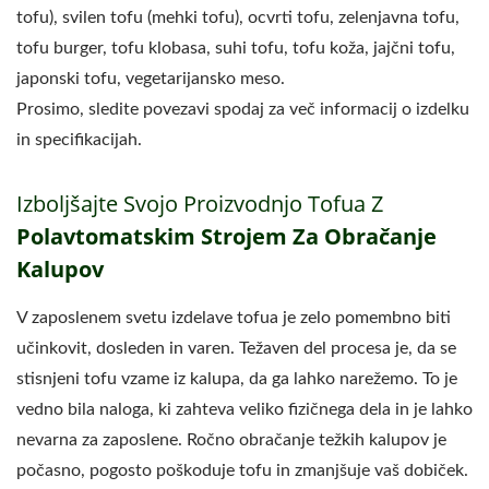
tofu), svilen tofu (mehki tofu), ocvrti tofu, zelenjavna tofu,
tofu burger, tofu klobasa, suhi tofu, tofu koža, jajčni tofu,
japonski tofu, vegetarijansko meso.
Prosimo, sledite povezavi spodaj za več informacij o izdelku
in specifikacijah.
Izboljšajte Svojo Proizvodnjo Tofua Z
Polavtomatskim Strojem Za Obračanje
Kalupov
V zaposlenem svetu izdelave tofua je zelo pomembno biti
učinkovit, dosleden in varen. Težaven del procesa je, da se
stisnjeni tofu vzame iz kalupa, da ga lahko narežemo. To je
vedno bila naloga, ki zahteva veliko fizičnega dela in je lahko
nevarna za zaposlene. Ročno obračanje težkih kalupov je
počasno, pogosto poškoduje tofu in zmanjšuje vaš dobiček.