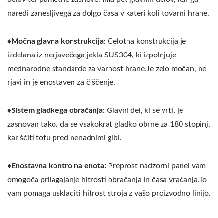
naredi zanesljivega za dolgo časa v kateri koli tovarni hrane.
♦Močna glavna konstrukcija:
Celotna konstrukcija je
izdelana iz nerjavečega jekla SUS304, ki izpolnjuje
mednarodne standarde za varnost hrane.Je zelo močan, ne
rjavi in je enostaven za čiščenje.
♦
Sistem gladkega obračanja:
Glavni del, ki se vrti, je
zasnovan tako, da se vsakokrat gladko obrne za 180 stopinj,
kar ščiti tofu pred nenadnimi gibi.
♦
Enostavna kontrolna enota:
Preprost nadzorni panel vam
omogoča prilagajanje hitrosti obračanja in časa vračanja.To
vam pomaga uskladiti hitrost stroja z vašo proizvodno linijo.