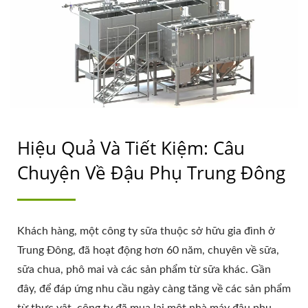
nghiệp bạn.
LIH FOOD MACHINE
CO., LTD.
Hiệu Quả Và Tiết Kiệm: Câu
Chuyện Về Đậu Phụ Trung Đông
Khách hàng, một công ty sữa thuộc sở hữu gia đình ở
Trung Đông, đã hoạt động hơn 60 năm, chuyên về sữa,
sữa chua, phô mai và các sản phẩm từ sữa khác. Gần
đây, để đáp ứng nhu cầu ngày càng tăng về các sản phẩm
từ thực vật, công ty đã mua lại một nhà máy đậu phụ