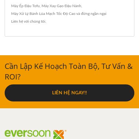
Máy Ép Đậu Tofu
,
Máy Xay Gạo Đậu Nành
,
Máy Xử Lý Bánh Lúa Mạch Tốc Độ Cao
và đừng ngần ngại
Liên hệ với chúng tôi
.
Cần Lập Kế Hoạch Toàn Bộ, Tư Vấn &
ROI?
LIÊN HỆ NGAY!!