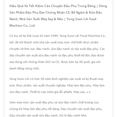
Hiệu Quả Và Tiết Kiệm: Câu Chuyện Đậu Phụ Trung Đông | Dòng
Sản Phẩm Đậu Phụ Đạt Chứng Nhận CE, Bể Ngâm & Rửa Đậu
Nành, Nhà Sản Xuất Máy Xay & Nấu | Yung Soon Lih Food
Machine Co., Ltd.
Có trụ sở tại Đài Loan từ năm 1989, Yung Soon Lih Food Machine Co.,
Ltd. đã trở thành một nhà sản xuất máy móc chế biến thực phẩm
chuyên về lĩnh vực đậu nành, sữa đậu nành và sản xuất đậu phụ. Các
dây chuyền sản xuất sữa đậu nành và đậu phụ thiết kế độc đáo được
xây dựng với chứng nhận ISO và CE, được bán tại 40 quốc gia với
danh tiếng vững chắc.
Yung Soon Lih có hơn 30 năm kinh nghiệm sản xuất và kỹ thuật máy
móc thực phẩm, sản xuất chuyên nghiệp: Máy làm đậu phụ, Máy làm
sữa đậu nành, Thiết bị nảy mầm giá đỗ alfalfa, Máy xay, v.v.
Xem máy móc sản xuất đậu phụ và sữa đậu nành chất lượng của
chúng tôi
Máy làm đậu phụ dễ dàng
,
Dây chuyền sản xuất đậu phụ
,
Dây chuyền sản xuất sữa đậu nành
,
Xử lý đậu nành khô
,