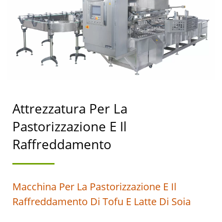
STERILIZZAZIONE,
DISPOSITIVO DI
STERILIZZAZIONE /
LEADER NELLA
PRODUZIONE
Attrezzatura Per La
AUTOMATICA DI
Pastorizzazione E Il
MACCHINE PER LA
Raffreddamento
PREPARAZIONE DI
TOFU E LATTE DI SOIA
Macchina Per La Pastorizzazione E Il
CON LA MASSIMA
Raffreddamento Di Tofu E Latte Di Soia
PRIORITÀ ALLA