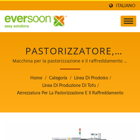
ITALIANO
PASTORIZZATORE,
MACCHINA PER
Macchina per la pastorizzazione e il raffreddamento di
Tofu e Latte di Soia / Leader nella produzione
PASTORIZZAZIONE,
automatica di macchine per la preparazione di tofu e
Home
/
Categoria
/
Linea Di Prodotto
/
latte di soia con la massima priorità alla sicurezza
ATTREZZATURA PER
Linea Di Produzione Di Tofu
/
alimentare.
Attrezzatura Per La Pastorizzazione E Il Raffreddamento
PASTORIZZAZIONE,
STERILIZZATORE
ALIMENTARE,
ATTREZZATURA PER