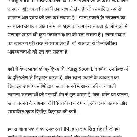
Yung Soon Lih खाद्य मशीनरी का खाना पकाने का उपकरण स्वचालित
निर्माता, टोफू मशीन निर्माता, टोफू
तापमान और दबाव निगरानी उपकरण से लैस है, जो स्वचालित रूप से
मशीन की कीमत, टोफू मशीनरी,
तापमान और दबाव को कम कर सकता है। खाना पकाने के उपकरण का
स्वचालन उत्पादन लाइन में मानव श्रम को कम कर सकता है, जो बदले में
टोफू मशीनरी और उपकरण, टोफू
उत्पादन लाइन की कुल उत्पादन दक्षता को बढ़ा सकता है। खाना पकाने
मेकर, टोफू मेकर मशीन, टोफू
का उपकरण पूरी तरह से स्वचालित है, जो सरलता से निम्नलिखित
आवश्यकताओं को पूरा कर सकता है।
बनाने, टोफू बनाने का उपकरण,
टोफू बनाने की मशीन, टोफू
मशीनों के उत्पादन की प्रक्रिया में, Yung Soon Lih हमेशा उपभोक्ताओं
के दृष्टिकोण से डिज़ाइन करता है, और खाना पकाने के उपकरण का
बनाने की मशीन की कीमत, टोफू
डिज़ाइन उपयोगकर्ताओं द्वारा खाना पकाने में सामना की जाने वाली
निर्माता, टोफू निर्माण, टोफू निर्माण
सामान्य समस्याओं को प्रभावी ढंग से हल करता है, जैसे: बर्तन का जलना,
उपकरण, टोफू निर्माण फैक्ट्री,
खाना पकाने के तापमान की निगरानी न कर पाना, और दबाव पहचान और
स्वचालित दबाव रिलीज़ डिज़ाइन की कमी।
टोफू निर्माण संयंत्र, टोफू
उत्पादन उपकरण, टोफू उत्पादन
हमारा खाना पकाने का उपकरण HMI द्वारा संचालित होता है जो हमें