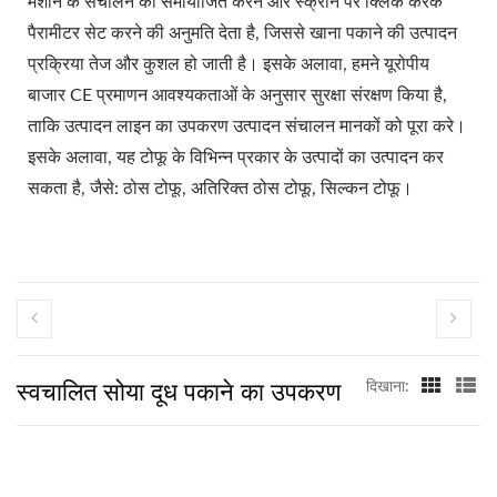
मशीन के संचालन को समायोजित करने और स्क्रीन पर क्लिक करके
फैक्ट्री, टोफू उत्पादन लाइन,
पैरामीटर सेट करने की अनुमति देता है, जिससे खाना पकाने की उत्पादन
टोफू उत्पादन लाइन की कीमत,
प्रक्रिया तेज और कुशल हो जाती है। इसके अलावा, हमने यूरोपीय
बाजार CE प्रमाणन आवश्यकताओं के अनुसार सुरक्षा संरक्षण किया है,
टोफू बनाने की मशीन, शाकाहारी
ताकि उत्पादन लाइन का उपकरण उत्पादन संचालन मानकों को पूरा करे।
मांस मशीन, शाकाहारी मांस
इसके अलावा, यह टोफू के विभिन्न प्रकार के उत्पादों का उत्पादन कर
उत्पादन लाइन, सब्जी टोफू
सकता है, जैसे: ठोस टोफू, अतिरिक्त ठोस टोफू, सिल्कन टोफू।
मशीनरी और उपकरण, खाद्य
मशीनखाद्य सुरक्षा में शीर्ष
प्राथमिकता के साथ स्वचालित
टोफू और सोया दूध बनाने वाली
स्वचालित सोया दूध पकाने का उपकरण
दिखाना:
मशीनरी का नेता।